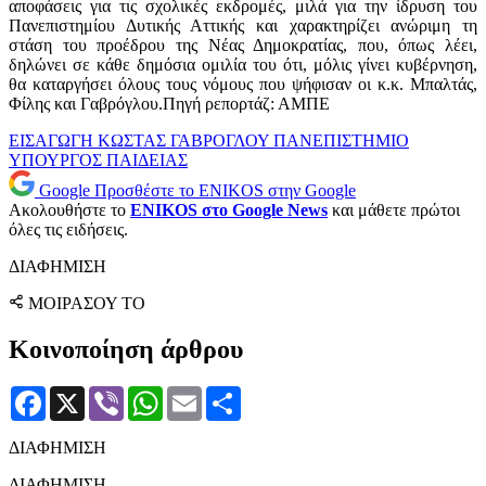
αποφάσεις για τις σχολικές εκδρομές, μιλά για την ίδρυση του
Πανεπιστημίου Δυτικής Αττικής και χαρακτηρίζει ανώριμη τη
στάση του προέδρου της Νέας Δημοκρατίας, που, όπως λέει,
δηλώνει σε κάθε δημόσια ομιλία του ότι, μόλις γίνει κυβέρνηση,
θα καταργήσει όλους τους νόμους που ψήφισαν οι κ.κ. Μπαλτάς,
Φίλης και Γαβρόγλου.Πηγή ρεπορτάζ: ΑΜΠΕ
ΕΙΣΑΓΩΓΗ
ΚΩΣΤΑΣ ΓΑΒΡΟΓΛΟΥ
ΠΑΝΕΠΙΣΤΗΜΙΟ
ΥΠΟΥΡΓΟΣ ΠΑΙΔΕΙΑΣ
Google
Προσθέστε το ENIKOS στην Google
Ακολουθήστε το
ENIKOS στο Google News
και μάθετε πρώτοι
όλες τις ειδήσεις.
ΔΙΑΦΗΜΙΣΗ
ΜΟΙΡΑΣΟΥ ΤΟ
Κοινοποίηση άρθρου
Facebook
X
Viber
WhatsApp
Email
Μοιραστείτε
ΔΙΑΦΗΜΙΣΗ
ΔΙΑΦΗΜΙΣΗ