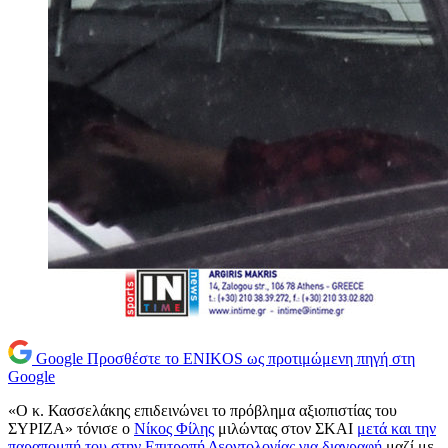
Google
Προσθέστε το ENIKOS ως προτιμώμενη πηγή στη
Google
«Ο κ. Κασσελάκης επιδεινώνει το πρόβλημα αξιοπιστίας του
ΣΥΡΙΖΑ» τόνισε ο
Νίκος Φίλης
μιλώντας στον ΣΚΑΙ
μετά και την
παραπομπή του στην Επιτροπή Δεοντολογίας για διαγραφή
μαζί με