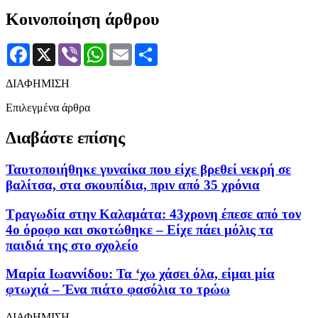
Κοινοποίηση άρθρου
Facebook
X
Viber
WhatsApp
Email
Μοιραστείτε
ΔΙΑΦΗΜΙΣΗ
Επιλεγμένα άρθρα
Διαβάστε επίσης
Ταυτοποιήθηκε γυναίκα που είχε βρεθεί νεκρή σε
βαλίτσα, στα σκουπίδια, πριν από 35 χρόνια
Τραγωδία στην Καλαμάτα: 43χρονη έπεσε από τον
4ο όροφο και σκοτώθηκε – Είχε πάει μόλις τα
παιδιά της στο σχολείο
Μαρία Ιωαννίδου: Τα ‘χω χάσει όλα, είμαι μία
φτωχιά – Ένα πιάτο φασόλια το τρώω
ΔΙΑΦΗΜΙΣΗ