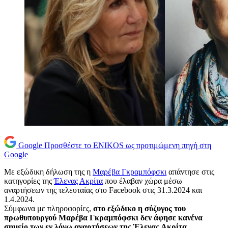
Google
Προσθέστε το ENIKOS ως προτιμώμενη πηγή στη
Google
Με εξώδικη δήλωση της η
Μαρέβα Γκραμπόφσκι
απάντησε στις
κατηγορίες της
Έλενας Ακρίτα
που έλαβαν χώρα μέσω
αναρτήσεων της τελευταίας στο Facebook στις 31.3.2024 και
1.4.2024.
Σύμφωνα με πληροφορίες,
στο εξώδικο η σύζυγος του
πρωθυπουργού Μαρέβα Γκραμπόφσκι δεν άφησε κανένα
σημείο των εν λόγω αναρτήσεων της Έλενας Ακρίτα