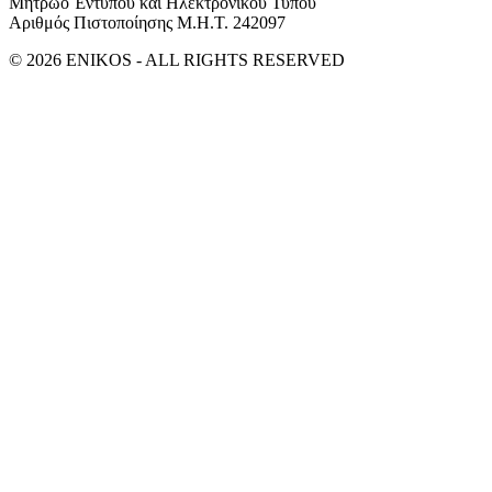
Μητρώο Έντυπου και Ηλεκτρονικού Τύπου
Αριθμός Πιστοποίησης Μ.Η.Τ. 242097
© 2026 ENIKOS - ALL RIGHTS RESERVED