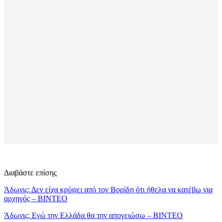
Διαβάστε επίσης
Άδωνις: Δεν είχα κρύψει από τον Βορίδη ότι ήθελα να κατέβω για
αρχηγός – ΒΙΝΤΕΟ
Άδωνις: Εγώ την Ελλάδα θα την απογειώσω – ΒΙΝΤΕΟ