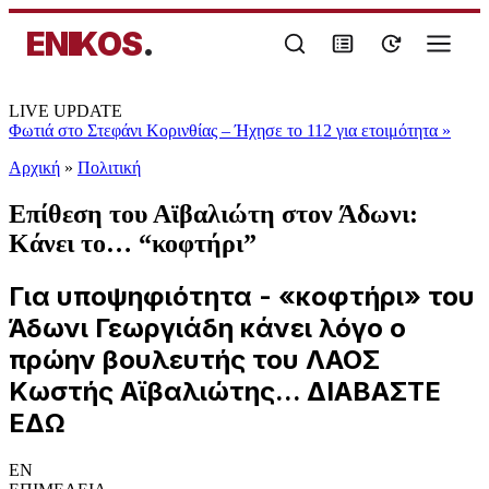
ENIKOS
.
LIVE UPDATE
Φωτιά στο Στεφάνι Κορινθίας – Ήχησε το 112 για ετοιμότητα
»
Αρχική
»
Πολιτική
Επίθεση του Αϊβαλιώτη στον Άδωνι:
Κάνει το… “κοφτήρι”
Για υποψηφιότητα - «κοφτήρι» του
Άδωνι Γεωργιάδη κάνει λόγο ο
πρώην βουλευτής του ΛΑΟΣ
Κωστής Αϊβαλιώτης... ΔΙΑΒΑΣΤΕ
ΕΔΩ
EN