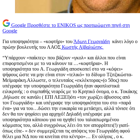
Google
Προσθέστε το ENIKOS ως προτιμώμενη πηγή στη
Google
Για υποψηφιότητα – «κοφτήρι» του
Άδωνι Γεωργιάδη
κάνει λόγο ο
πρώην βουλευτής του ΛΑΟΣ
Κωστής Αϊβαλιώτης.
“Υπάρχουν «παίκτες» που βάζουν «γκολ» και άλλοι που είναι
επιφορτισμένοι με το να κάνουν τα …«κοφτήρια». Η
υποψηφιότητα του Α. Γεωργιάδη αποσκοπεί στο να «κόψει»
ψήφους ώστε να μην είναι στον «τελικό» το δίδυ
μο Τζιτζικώστα-
Μεϊμαράκη.Αλλωστε, ο τελευταίος «εκλέκτορας»(ο 50ος) που
υπέγραψε την υποψηφιότητα Γεωργιάδη ήταν αφοπλιστικά
ειλικρινής : ο συμπαθής νεαρός με το Κρητικό όνομα, ο κ. Τοκάκης
,δήλωσε σε κανάλι ( ΕΠΙ ΛΕΞΕΙ)ότι «τον χωρίζει άβυσσος από
τον Γεωργιάδη» και υπέγραψε την υποψηφιότητα του στο «παρά
ένα» για να του…δώσει την ευκαιρία να μετάσχει, αλλά τόνισε ότι
δεν θα τον ψηφίσει για αρχηγό! Δηλαδή υπέγραψε μια
υποψηφιότητα κάποιου για να ηγηθεί του ταλαιπωρημένου
κόμματος του, αλλά συγχρόνως λέει ότι τον απορρίπτει(!) γιατί-
όπως είπε- « δεν συμμερίζεται τις απόψεις του Γεωργιάδη αφού
θέλει μια ΝΔ που να κινείται στο κέντρο»… Εν ολίγοις , ο κ.