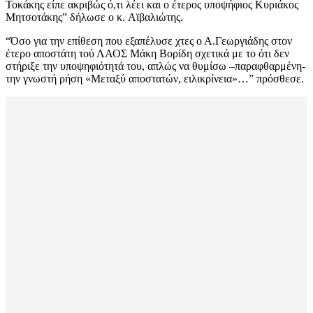
Τοκάκης είπε ακριβώς ό,τι λέει και ο έτερος υποψήφιος Κυριάκος
Μητσοτάκης” δήλωσε ο κ. Αϊβαλιώτης.
“Όσο για την επίθεση που εξαπέλυσε χτες ο Α.Γεωργιάδης στον
έτερο αποστάτη τού ΛΑΟΣ Μάκη Βορίδη σχετικά με το ότι δεν
στήριξε την υποψηφιότητά του, απλώς να θυμίσω –παραφθαρμένη-
την γνωστή ρήση «Μεταξύ αποστατών, ειλικρίνεια»…” πρόσθεσε.