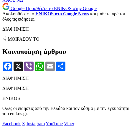
ΛΑΟΣ
ΝΔ
Google
Προσθέστε το ENIKOS στην Google
Ακολουθήστε το
ENIKOS στο Google News
και μάθετε πρώτοι
όλες τις ειδήσεις.
ΔΙΑΦΗΜΙΣΗ
ΜΟΙΡΑΣΟΥ ΤΟ
Κοινοποίηση άρθρου
Facebook
X
Viber
WhatsApp
Email
Μοιραστείτε
ΔΙΑΦΗΜΙΣΗ
ΔΙΑΦΗΜΙΣΗ
ENIKOS
Όλες οι ειδήσεις από την Ελλάδα και τον κόσμο με την εγκυρότητα
του enikos.gr.
Facebook
X
Instagram
YouTube
Viber