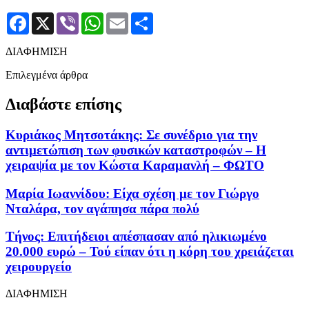
Facebook
X
Viber
WhatsApp
Email
Μοιραστείτε
ΔΙΑΦΗΜΙΣΗ
Επιλεγμένα άρθρα
Διαβάστε επίσης
Κυριάκος Μητσοτάκης: Σε συνέδριο για την
αντιμετώπιση των φυσικών καταστροφών – Η
χειραψία με τον Κώστα Καραμανλή – ΦΩΤΟ
Μαρία Ιωαννίδου: Είχα σχέση με τον Γιώργο
Νταλάρα, τον αγάπησα πάρα πολύ
Τήνος: Επιτήδειοι απέσπασαν από ηλικιωμένο
20.000 ευρώ – Τού είπαν ότι η κόρη του χρειάζεται
χειρουργείο
ΔΙΑΦΗΜΙΣΗ