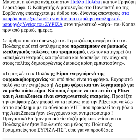
Μαίνεται η κόντρα ανάμεσα στον
Παύλο Πολάκη
και τον Γρηγόρη
Γεροτζιάφα. Ο Καθηγητής Αιματολογίας στο Πανεπιστήμιο της
Σορβόννης επανέρχεται με άρθρο του, δίνοντας απαντήσεις
στα
«πυρά» που εξαπέλυσε εναντίον του ο πρώην αναπληρωτής
υπουργός Υγείας του ΣΥΡΙΖΑ
στον τηλεοπτικό «αέρα» του Kontra
πριν από μερικές ημέρες.
Σε άρθρο του στο dnews.gr ο κ. Γεροτζιάφας αναφέρει ότι ο κ.
Πολάκης υιοθετεί αντιλήψεις που
παραπέμπουν σε βασικούς
ιδεολογικούς πυλώνες του τραμπισμού
, ενώ τον κατηγορεί ότι
«απαξιώνει θεσμούς και πρόσωπα και διασπείρει την σύγχυση
στους πολίτες δημιουργώντας διαρκώς κρίση εμπιστοσύνης».
«Τι μας λέει ο κ Πολάκης;
Είμαι ενεργούμενό της
φαρμακοβιομηχανίας
και από πίσω είναι τα φράγκα. Ευχαριστώ
πολύ για την ενημέρωση!
Ας μου φέρει και τον λογαριασμό για
να μάθω πόσα πήρα
.
Κάποιος έπρεπε να του πει ότι η Pfizer
και η AstraZeneca είναι ανταγωνιστικές εταιρείες.
Προσέξτε
την αντίφαση: Δεν μπορεί να τα παίρνω από την Pfizer και να λέω
ότι το πρόβλημα με το σύνδρομο VITT που προκαλεί το εμβόλιο
της AstraZeneca ήταν ελεγχόμενο και αντιμετωπίσιμο !
Πραγματικά θα ήταν μια αστεία συζήτηση καφενείου αν ο κ
Πολάκης δεν ήταν Βουλευτής και μέλος της Πολιτικής
Γραμματείας του ΣΥΡΙΖΑ-ΠΣ”, είπε για να προσθέσει: