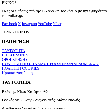
ENIKOS
Όλες οι ειδήσεις από την Ελλάδα και τον κόσμο με την εγκυρότητα
του enikos.gr.
Facebook
X
Instagram
YouTube
Viber
© 2026 ENIKOS
ΠΛΟΗΓΗΣΗ
ΤΑΥΤΟΤΗΤΑ
ΕΠΙΚΟΙΝΩΝΙΑ
ΟΡΟΙ ΧΡΗΣΗΣ
ΠΟΛΙΤΙΚΗ ΠΡΟΣΤΑΣΙΑΣ ΠΡΟΣΩΠΙΚΩΝ ΔΕΔΟΜΕΝΩΝ
ΠΟΛΙΤΙΚΗ COOKIES
Κρατική Διαφήμιση
ΤΑΥΤΟΤΗΤΑ
Εκδότης:
Νίκος Χατζηνικολάου
Γενικός Διευθυντής - Διαχειριστής:
Μάνος Νιφλής
Διευθύντρια Σύνταξης:
Στεφανία Κασίμη