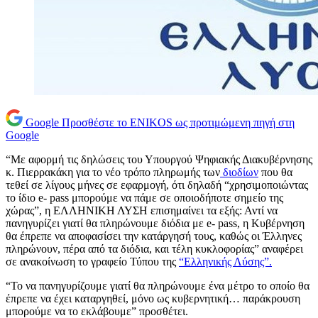
Google
Προσθέστε το ENIKOS ως προτιμώμενη πηγή στη
Google
“Με αφορμή τις δηλώσεις του Υπουργού Ψηφιακής Διακυβέρνησης
κ. Πιερρακάκη για το νέο τρόπο πληρωμής των
διοδίων
που θα
τεθεί σε λίγους μήνες σε εφαρμογή, ότι δηλαδή “χρησιμοποιώντας
το ίδιο e- pass μπορούμε να πάμε σε οποιοδήποτε σημείο της
χώρας”, η ΕΛΛΗΝΙΚΗ ΛΥΣΗ επισημαίνει τα εξής: Αντί να
πανηγυρίζει γιατί θα πληρώνουμε διόδια με e- pass, η Κυβέρνηση
θα έπρεπε να αποφασίσει την κατάργησή τους, καθώς οι Έλληνες
πληρώνουν, πέρα από τα διόδια, και τέλη κυκλοφορίας” αναφέρει
σε ανακοίνωση το γραφείο Τύπου της
“Ελληνικής Λύσης”.
“Το να πανηγυρίζουμε γιατί θα πληρώνουμε ένα μέτρο το οποίο θα
έπρεπε να έχει καταργηθεί, μόνο ως κυβερνητική… παράκρουση
μπορούμε να το εκλάβουμε” προσθέτει.