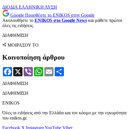
ΔΙΟΔΙΑ
ΕΛΛΗΝΙΚΗ ΛΥΣΗ
Google
Προσθέστε το ENIKOS στην Google
Ακολουθήστε το
ENIKOS στο Google News
και μάθετε πρώτοι
όλες τις ειδήσεις.
ΔΙΑΦΗΜΙΣΗ
ΜΟΙΡΑΣΟΥ ΤΟ
Κοινοποίηση άρθρου
Facebook
X
Viber
WhatsApp
Email
Μοιραστείτε
ΔΙΑΦΗΜΙΣΗ
ΔΙΑΦΗΜΙΣΗ
ENIKOS
Όλες οι ειδήσεις από την Ελλάδα και τον κόσμο με την εγκυρότητα
του enikos.gr.
Facebook
X
Instagram
YouTube
Viber