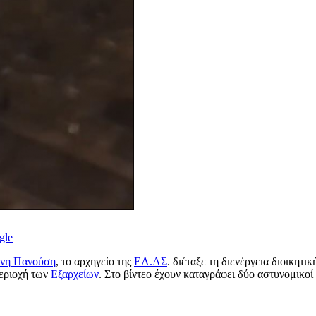
gle
ννη Πανούση
, το αρχηγείο της
ΕΛ.ΑΣ
. διέταξε τη διενέργεια διοικητι
περιοχή των
Εξαρχείων
. Στο βίντεο έχουν καταγράφει δύο αστυνομικοί