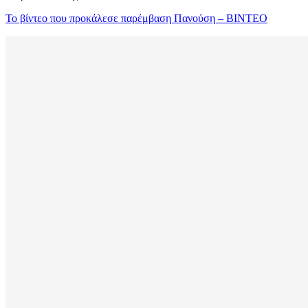
Το βίντεο που προκάλεσε παρέμβαση Πανούση – ΒΙΝΤΕΟ