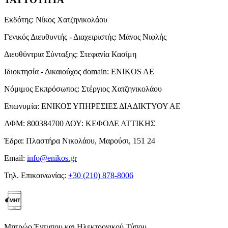
Εκδότης:
Νίκος Χατζηνικολάου
Γενικός Διευθυντής - Διαχειριστής:
Μάνος Νιφλής
Διευθύντρια Σύνταξης:
Στεφανία Κασίμη
Ιδιοκτησία - Δικαιούχος domain:
ENIKOS AE
Νόμιμος Εκπρόσωπος:
Στέργιος Χατζηνικολάου
Επωνυμία:
ΕΝΙΚΟΣ ΥΠΗΡΕΣΙΕΣ ΔΙΑΔΙΚΤΥΟΥ ΑΕ
ΑΦΜ:
800384700
ΔΟΥ:
ΚΕΦΟΔΕ ΑΤΤΙΚΗΣ
Έδρα:
Πλαστήρα Νικολάου, Μαρούσι, 151 24
Email:
info@enikos.gr
Τηλ. Επικοινωνίας:
+30 (210) 878-8006
Μητρώο Έντυπου και Ηλεκτρονικού Τύπου