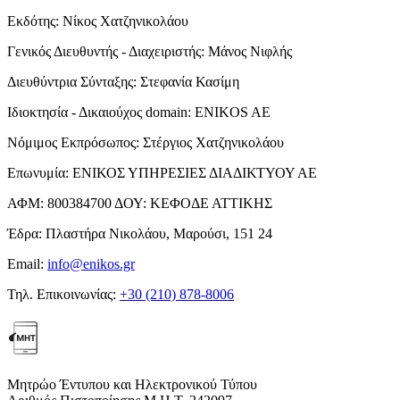
Εκδότης:
Νίκος Χατζηνικολάου
Γενικός Διευθυντής - Διαχειριστής:
Μάνος Νιφλής
Διευθύντρια Σύνταξης:
Στεφανία Κασίμη
Ιδιοκτησία - Δικαιούχος domain:
ENIKOS AE
Νόμιμος Εκπρόσωπος:
Στέργιος Χατζηνικολάου
Επωνυμία:
ΕΝΙΚΟΣ ΥΠΗΡΕΣΙΕΣ ΔΙΑΔΙΚΤΥΟΥ ΑΕ
ΑΦΜ:
800384700
ΔΟΥ:
ΚΕΦΟΔΕ ΑΤΤΙΚΗΣ
Έδρα:
Πλαστήρα Νικολάου, Μαρούσι, 151 24
Email:
info@enikos.gr
Τηλ. Επικοινωνίας:
+30 (210) 878-8006
Μητρώο Έντυπου και Ηλεκτρονικού Τύπου