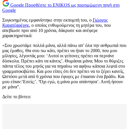
Google
Προσθέστε το ENIKOS ως προτιμώμενη πηγή στη
Google
Συγκινημένος εμφανίστηκε στην εκπομπή του, ο
Γιώργος
Καρατζαφέρης
, ο οποίος ενθυμούμενος τη μητέρα του, που
απεβίωσε πριν από 10 χρόνια, δάκρυσε και ανέφερε
χαρακτηριστικά:
«Σου χρωστάμε πολλά μάνα, αλλά πάνω απ’ όλα την ανθρωπιά που
μας έμαθες. Θα σου πω κάτι, πρέπει να ήταν το 2000, που μου
μίλησες, λέγοντάς μου: ‘Αυτοί οι γείτονες πρέπει να περνάνε
δύσκολα. Πρέπει κάτι να κάνεις’. Θυμάσαι μάνα; Μου το θύμιζες
πάντα τέλος του μηνός για να πηγαίνω να αφήνω κάποια λεφτά στο
γραμματοκιβώτιο. Και μου είπες ότι δεν πρέπει να το ξέρει κανείς.
Ωστόσο μετά από 6 χρόνια που έφυγες με έπιασαν ένα βράδυ. Και
μου είπαν:’Εσείς;’. ‘Όχι εγώ, η μάνα μου απάντησα’. Αυτή ήσουν
ρε μάνα”.
Δείτε το βίντεο: