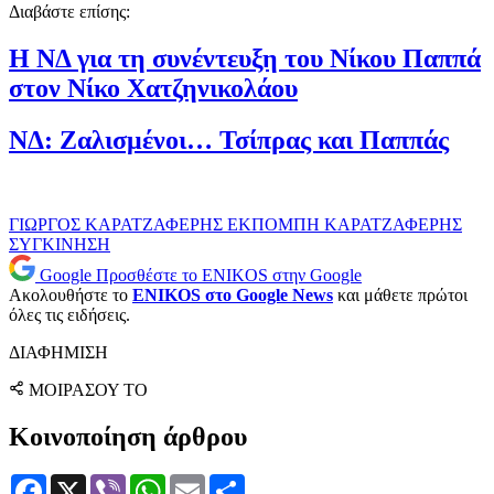
Διαβάστε επίσης:
Η ΝΔ για τη συνέντευξη του Νίκου Παππά
στον Νίκο Χατζηνικολάου
ΝΔ: Ζαλισμένοι… Τσίπρας και Παππάς
ΓΙΩΡΓΟΣ ΚΑΡΑΤΖΑΦΕΡΗΣ
ΕΚΠΟΜΠΗ
ΚΑΡΑΤΖΑΦΕΡΗΣ
ΣΥΓΚΙΝΗΣΗ
Google
Προσθέστε το ENIKOS στην Google
Ακολουθήστε το
ENIKOS στο Google News
και μάθετε πρώτοι
όλες τις ειδήσεις.
ΔΙΑΦΗΜΙΣΗ
ΜΟΙΡΑΣΟΥ ΤΟ
Κοινοποίηση άρθρου
Facebook
X
Viber
WhatsApp
Email
Μοιραστείτε