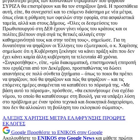
μεγαλύτερο μέρος των κοινωνικών στρωμάτων που ψήφισαν
ΣΥΡΙΖΑ θα επιστρέψουν και θα τον στηρίξουν ξανά. Η προσπάθεια
αυτή, είπε, θα συνεχιστεί και το επόμενο διάστημα με νέα μέτρα,
όπως είναι η ρύθμιση των οφειλών στην εφορία, στα ασφαλιστικά
ταμεία, αλλά και στους Δήμους. «Όλες οι δεσμεύσεις του
Πρωθυπουργού στη ΔΕθ έχουν γίνει νόμος του κράτους και οι
πολίτες βλέπουν σιγά σιγά τις θετικές αλλαγές στην
καθημερινότητά τους και στην τσέπη τους», σημείωσε. Για τη
δυνατότητα να ψηφίζουν οι Έλληνες του εξωτερικού, ο κ. Χαρίτσης
σημείωσε ότι η Κυβέρνηση ξεκίνησε να κάνει πράξη κάτι που δεν
έχει κάνει καμία άλλη κυβέρνηση τα τελευταία 40 χρόνια.
«Συγκροτήθηκε», είπε, «μία διακομματική, επιστημονική επιτροπή
που εργάζεται από τον Δεκέμβριο, προσπαθώντας να δώσει
απαντήσεις σε πολύ σύνθετα ζητήματα – όπως το ποιοι θα πρέπει
να ψηφίζουν, πού θα ψηφίζουν και πώς θα ψηφίζουν – και τις
επόμενες ημέρες αναμένεται να καταθέσει το πόρισμά της. «Με
βάση αυτό το πόρισμα», πρόσθεσε, «θα εκπονήσουμε ένα σχέδιο
νόμου, το οποίο θα καταθέσουμε στη Βουλή, για να υπάρξει λύση
στο πρόβλημα με έναν τρόπο τεχνικά και διοικητικά διαχειρίσιμο,
που δεν θα αλλοιώνει τη βούληση του εκλογικού σώματος».
ΑΛΕΞΗΣ ΧΑΡΙΤΣΗΣ
ΜΕΤΡΑ ΕΛΑΦΡΥΝΣΗΣ
ΠΡΟΩΡΕΣ
ΕΚΛΟΓΕΣ
Google
Προσθέστε το ENIKOS στην Google
Ακολουθήστε το
ENIKOS στο Google News
και μάθετε πρώτοι