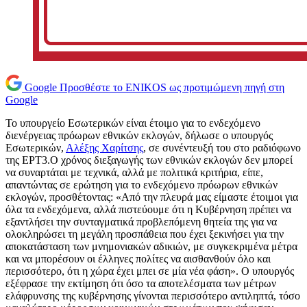
Google
Προσθέστε το ENIKOS ως προτιμώμενη πηγή στη
Google
To υπουργείο Εσωτερικών είναι έτοιμο για το ενδεχόμενο
διενέργειας πρόωρων εθνικών εκλογών, δήλωσε ο υπουργός
Εσωτερικών,
Αλέξης Χαρίτσης
, σε συνέντευξή του στο ραδιόφωνο
της ΕΡΤ3.Ο χρόνος διεξαγωγής των εθνικών εκλογών δεν μπορεί
να συναρτάται με τεχνικά, αλλά με πολιτικά κριτήρια, είπε,
απαντώντας σε ερώτηση για το ενδεχόμενο πρόωρων εθνικών
εκλογών, προσθέτοντας: «Από την πλευρά μας είμαστε έτοιμοι για
όλα τα ενδεχόμενα, αλλά πιστεύουμε ότι η Κυβέρνηση πρέπει να
εξαντλήσει την συνταγματικά προβλεπόμενη θητεία της για να
ολοκληρώσει τη μεγάλη προσπάθεια που έχει ξεκινήσει για την
αποκατάσταση των μνημονιακών αδικιών, με συγκεκριμένα μέτρα
και να μπορέσουν οι έλληνες πολίτες να αισθανθούν όλο και
περισσότερο, ότι η χώρα έχει μπει σε μία νέα φάση». Ο υπουργός
εξέφρασε την εκτίμηση ότι όσο τα αποτελέσματα των μέτρων
ελάφρυνσης της κυβέρνησης γίνονται περισσότερο αντιληπτά, τόσο