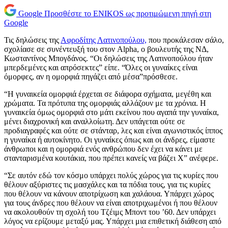
Google
Προσθέστε το ENIKOS ως προτιμώμενη πηγή στη
Google
Τις δηλώσεις της
Αφροδίτης Λατινοπούλου,
που προκάλεσαν σάλο,
σχολίασε σε συνέντευξή του στον Alpha, ο βουλευτής της ΝΔ,
Κωσταντίνος Μπογδάνος. “Οι δηλώσεις της Λατινοπούλου ήταν
μπερδεμένες και απρόσεκτες” είπε. “Όλες οι γυναίκες είναι
όμορφες, αν η ομορφιά πηγάζει από μέσα”πρόσθεσε.
“Η γυναικεία ομορφιά έρχεται σε διάφορα σχήματα, μεγέθη και
χρώματα. Τα πρότυπα της ομορφιάς αλλάζουν με τα χρόνια. Η
γυναικεία όμως ομορφιά στο μάτι εκείνου που αγαπά την γυναίκα,
μένει διαχρονική και αναλλοίωτη. Δεν υπάγεται ούτε σε
προδιαγραφές και ούτε σε στάνταρ, λες και είναι αγωνιστικός ίππος
η γυναίκα ή αυτοκίνητο. Οι γυναίκες όπως και οι άνδρες, είμαστε
άνθρωποι και η ομορφιά ενός ανθρώπου δεν έχει να κάνει με
στανταρισμένα κουτάκια, που πρέπει κανείς να βάζει Χ” ανέφερε.
“Σε αυτόν εδώ τον κόσμο υπάρχει πολύς χώρος για τις κυρίες που
θέλουν αξύριστες τις μασχάλες και τα πόδια τους, για τις κυρίες
που θέλουν να κάνουν αποτρίχωση και χαλάουα. Υπάρχει χώρος
για τους άνδρες που θέλουν να είναι αποτριχωμένοι ή που θέλουν
να ακολουθούν τη σχολή του Τζέιμς Μποντ του ’60. Δεν υπάρχει
λόγος να ερίζουμε μεταξύ μας. Υπάρχει μια επιθετική διάθεση από