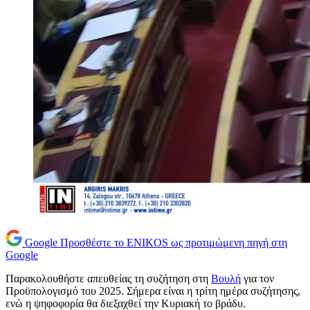
Google
Προσθέστε το ENIKOS ως προτιμώμενη πηγή στη
Google
Παρακολουθήστε απευθείας τη συζήτηση στη
Βουλή
για τον
Προϋπολογισμό του 2025. Σήμερα είναι η τρίτη ημέρα συζήτησης,
ενώ η ψηφοφορία θα διεξαχθεί την Κυριακή το βράδυ.