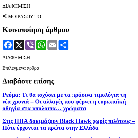
ΔΙΑΦΗΜΙΣΗ
ΜΟΙΡΑΣΟΥ ΤΟ
Κοινοποίηση άρθρου
Facebook
X
Viber
WhatsApp
Email
Μοιραστείτε
ΔΙΑΦΗΜΙΣΗ
Επιλεγμένα άρθρα
Διαβάστε επίσης
Ρεύμα: Τι θα ισχύσει με τα πράσινα τιμολόγια τη
νέα χρονιά – Οι αλλαγές που φέρνει η ευρωπαϊκή
οδηγία στα υπόλοιπα… χρώματα
Στις ΗΠΑ δοκιμάζουν Black Hawk χωρίς πιλότους –
Πότε έρχονται τα πρώτα στην Ελλάδα