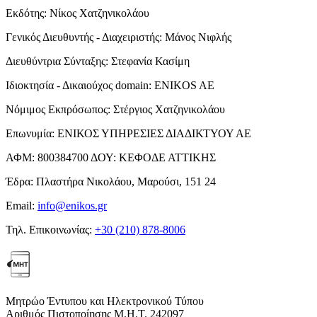
Εκδότης:
Νίκος Χατζηνικολάου
Γενικός Διευθυντής - Διαχειριστής:
Μάνος Νιφλής
Διευθύντρια Σύνταξης:
Στεφανία Κασίμη
Ιδιοκτησία - Δικαιούχος domain:
ENIKOS AE
Νόμιμος Εκπρόσωπος:
Στέργιος Χατζηνικολάου
Επωνυμία:
ΕΝΙΚΟΣ ΥΠΗΡΕΣΙΕΣ ΔΙΑΔΙΚΤΥΟΥ ΑΕ
ΑΦΜ:
800384700
ΔΟΥ:
ΚΕΦΟΔΕ ΑΤΤΙΚΗΣ
Έδρα:
Πλαστήρα Νικολάου, Μαρούσι, 151 24
Email:
info@enikos.gr
Τηλ. Επικοινωνίας:
+30 (210) 878-8006
Μητρώο Έντυπου και Ηλεκτρονικού Τύπου
Αριθμός Πιστοποίησης Μ.Η.Τ. 242097