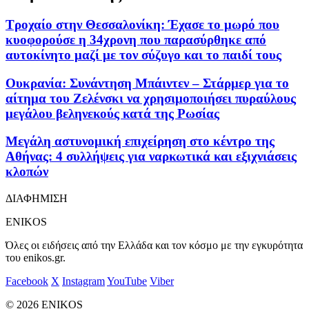
Τροχαίο στην Θεσσαλονίκη: Έχασε το μωρό που
κυοφορούσε η 34χρονη που παρασύρθηκε από
αυτοκίνητο μαζί με τον σύζυγο και το παιδί τους
Ουκρανία: Συνάντηση Μπάιντεν – Στάρμερ για το
αίτημα του Ζελένσκι να χρησιμοποιήσει πυραύλους
μεγάλου βεληνεκούς κατά της Ρωσίας
Μεγάλη αστυνομική επιχείρηση στο κέντρο της
Αθήνας: 4 συλλήψεις για ναρκωτικά και εξιχνιάσεις
κλοπών
ΔΙΑΦΗΜΙΣΗ
ENIKOS
Όλες οι ειδήσεις από την Ελλάδα και τον κόσμο με την εγκυρότητα
του enikos.gr.
Facebook
X
Instagram
YouTube
Viber
© 2026 ENIKOS