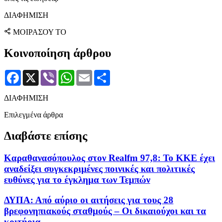
ΔΙΑΦΗΜΙΣΗ
ΜΟΙΡΑΣΟΥ ΤΟ
Κοινοποίηση άρθρου
Facebook
X
Viber
WhatsApp
Email
Μοιραστείτε
ΔΙΑΦΗΜΙΣΗ
Επιλεγμένα άρθρα
Διαβάστε επίσης
Καραθανασόπουλος στον Realfm 97,8: Το ΚΚΕ έχει
αναδείξει συγκεκριμένες ποινικές και πολιτικές
ευθύνες για το έγκλημα των Τεμπών
ΔΥΠΑ: Από αύριο οι αιτήσεις για τους 28
βρεφονηπιακούς σταθμούς – Οι δικαιούχοι και τα
κριτήρια