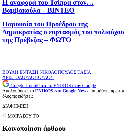
Η αναφορά του Τσίπρα στον…
Βαμβακούλα – ΒΙΝΤΕΟ
Παρουσία του Προέδρου της
Δημοκρατίας ο εορτασμός του πολιούχου
της Πρέβεζας – ΦΩΤΟ
ΒΟΥΛΗ
ΕΝΤΑΣΗ
ΝΙΚΟΛΟΠΟΥΛΟΣ
ΤΑΣΙΑ
ΧΡΙΣΤΟΔΟΥΛΟΠΟΥΛΟΥ
Google
Προσθέστε το ENIKOS στην Google
Ακολουθήστε το
ENIKOS στο Google News
και μάθετε πρώτοι
όλες τις ειδήσεις.
ΔΙΑΦΗΜΙΣΗ
ΜΟΙΡΑΣΟΥ ΤΟ
Κοινοποίηση άρθρου