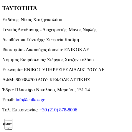
ΤΑΥΤΟΤΗΤΑ
Εκδότης:
Νίκος Χατζηνικολάου
Γενικός Διευθυντής - Διαχειριστής:
Μάνος Νιφλής
Διευθύντρια Σύνταξης:
Στεφανία Κασίμη
Ιδιοκτησία - Δικαιούχος domain:
ENIKOS AE
Νόμιμος Εκπρόσωπος:
Στέργιος Χατζηνικολάου
Επωνυμία:
ΕΝΙΚΟΣ ΥΠΗΡΕΣΙΕΣ ΔΙΑΔΙΚΤΥΟΥ ΑΕ
ΑΦΜ:
800384700
ΔΟΥ:
ΚΕΦΟΔΕ ΑΤΤΙΚΗΣ
Έδρα:
Πλαστήρα Νικολάου, Μαρούσι, 151 24
Email:
info@enikos.gr
Τηλ. Επικοινωνίας:
+30 (210) 878-8006