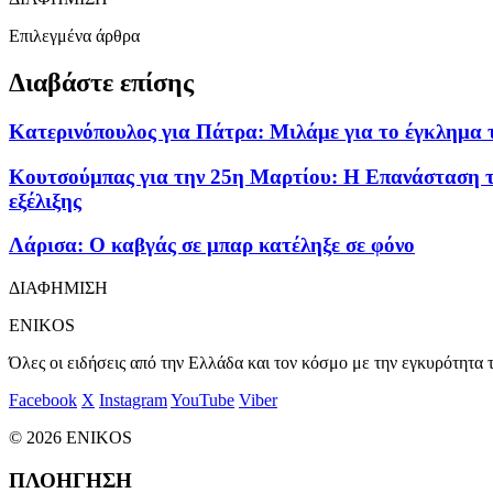
Επιλεγμένα άρθρα
Διαβάστε επίσης
Κατερινόπουλος για Πάτρα: Μιλάμε για το έγκλημα 
Κουτσούμπας για την 25η Μαρτίου: Η Επανάσταση του
εξέλιξης
Λάρισα: Ο καβγάς σε μπαρ κατέληξε σε φόνο
ΔΙΑΦΗΜΙΣΗ
ENIKOS
Όλες οι ειδήσεις από την Ελλάδα και τον κόσμο με την εγκυρότητα τ
Facebook
X
Instagram
YouTube
Viber
© 2026 ENIKOS
ΠΛΟΗΓΗΣΗ