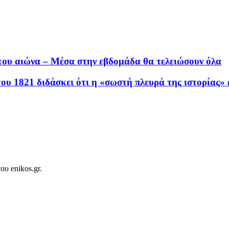
του αιώνα – Μέσα στην εβδομάδα θα τελειώσουν όλα
 1821 διδάσκει ότι η «σωστή πλευρά της ιστορίας» εί
ου enikos.gr.