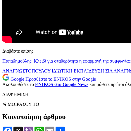
Διαβάστε επίσης:
Παπαδημούλης: Κλειδί για σταθερότητα η εφαρμογή της συμφωνίας
ΑΝΑΓΝΩΣΤΟΠΟΥΛΟΥ
ΙΔΙΩΤΙΚΗ ΕΚΠΑΙΔΕΥΣΗ
ΣΙΑ ΑΝΑΓ
Google
Προσθέστε το ENIKOS στην Google
Ακολουθήστε το
ENIKOS στο Google News
και μάθετε πρώτοι όλες
ΔΙΑΦΗΜΙΣΗ
ΜΟΙΡΑΣΟΥ ΤΟ
Κοινοποίηση άρθρου
Facebook
X
Viber
WhatsApp
Email
Μοιραστείτε