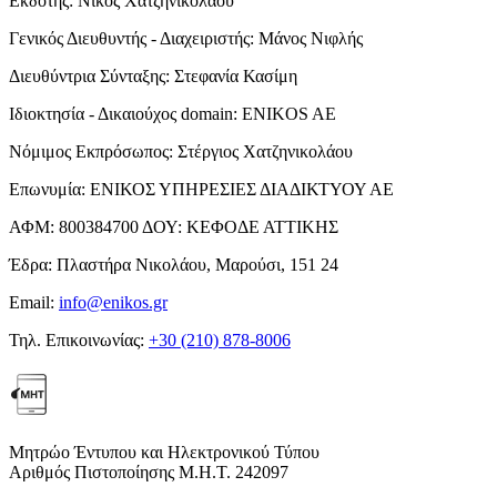
Εκδότης:
Νίκος Χατζηνικολάου
Γενικός Διευθυντής - Διαχειριστής:
Μάνος Νιφλής
Διευθύντρια Σύνταξης:
Στεφανία Κασίμη
Ιδιοκτησία - Δικαιούχος domain:
ENIKOS AE
Νόμιμος Εκπρόσωπος:
Στέργιος Χατζηνικολάου
Επωνυμία:
ΕΝΙΚΟΣ ΥΠΗΡΕΣΙΕΣ ΔΙΑΔΙΚΤΥΟΥ ΑΕ
ΑΦΜ:
800384700
ΔΟΥ:
ΚΕΦΟΔΕ ΑΤΤΙΚΗΣ
Έδρα:
Πλαστήρα Νικολάου, Μαρούσι, 151 24
Email:
info@enikos.gr
Τηλ. Επικοινωνίας:
+30 (210) 878-8006
Μητρώο Έντυπου και Ηλεκτρονικού Τύπου
Αριθμός Πιστοποίησης Μ.Η.Τ. 242097