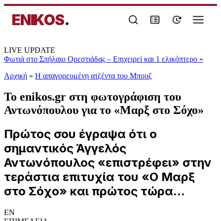
ENIKOS
.
LIVE UPDATE
Φωτιά στο Σπήλαιο Ορεστιάδας – Επιχειρεί και 1 ελικόπτερο
»
Αρχική
»
Η απαγορευμένη ατζέντα του Μπουζ
Το enikos.gr στη φωτογράφιση του
Αντωνόπουλου για το «Μαρξ στο Σόχο»
Πρώτος σου έγραψα ότι ο
σημαντικός Άγγελός
Αντωνόπουλος «επιστρέφει» στην
τεράστια επιτυχία του «Ο Μαρξ
στο Σόχο» και πρώτος τώρα...
EN