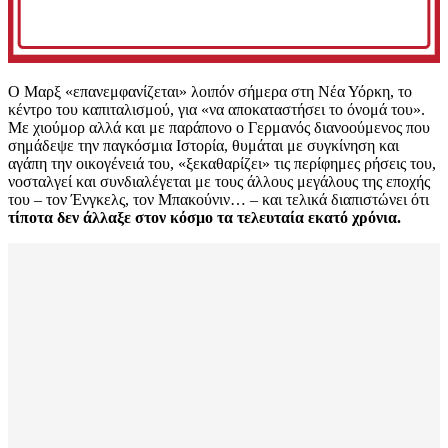
Ο Μαρξ «επανεμφανίζεται» λοιπόν σήμερα στη Νέα Υόρκη, το
κέντρο του καπιταλισμού, για «να αποκαταστήσει το όνομά του».
Με χιούμορ αλλά και με παράπονο ο Γερμανός διανοούμενος που
σημάδεψε την παγκόσμια Ιστορία, θυμάται με συγκίνηση και
αγάπη την οικογένειά του, «ξεκαθαρίζει» τις περίφημες ρήσεις του,
νοσταλγεί και συνδιαλέγεται με τους άλλους μεγάλους της εποχής
του – τον Ένγκελς, τον Μπακούνιν… – και τελικά διαπιστώνει ότι
τίποτα δεν άλλαξε στον κόσμο τα τελευταία εκατό χρόνια.