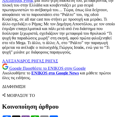
Αλέξανδρος Ρήγας
μια πολύ γερή διασκευή του, μεταφέροντάς την
πλοκή του στην Ελλάδα και κουβεντιάζει με μια σειρά
πρωταγωνιστών το ανέβασμά του… Τώρα, όπως όλα δείχνουν,
αποφάσισε να το παρουσιάσει στο “Ριάλτο” του, της οδού
Κυψέλης, σε all star cast που στήνει με προσοχή και μεράκι. Τι
άλλο σχεδιάζει ο Ρήγας; Με τον Δημήτρη Αποστόλου, με τον οποίο
έσμιξαν επαγγελματικά και πάλι μετά από ένα διάστημα που
δούλεψαν ξεχωριστά, σχεδιάζουν την μεταφορά του θρυλικού “Τι
ψυχή θα παραδώσεις μωρή” στη σκηνή, αφού πρώτα φιλοξενηθεί
στο νέο Mega. Τι άλλο, τι άλλο; Α, στο “Ριάλτο” την παραγωγή
φέρεται να ανέλαβε ο πολυσχιδής Γιώργος Ισαάκ, ενώ για το “Τι
ψυχή” μιλάνε με διάφορους παραγωγούς.
ΑΛΕΞΑΝΔΡΟΣ ΡΗΓΑΣ
ΡΗΓΑΣ
Google
Προσθέστε το ENIKOS στην Google
Ακολουθήστε το
ENIKOS στο Google News
και μάθετε πρώτοι
όλες τις ειδήσεις.
ΔΙΑΦΗΜΙΣΗ
ΜΟΙΡΑΣΟΥ ΤΟ
Κοινοποίηση άρθρου