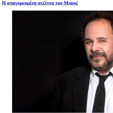
Η απαγορευμένη ατζέντα του Μπουζ