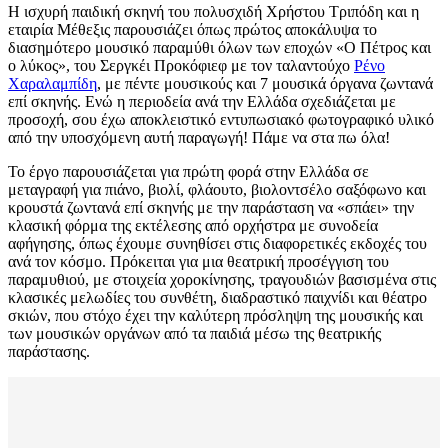
H ισχυρή παιδική σκηνή του πολυσχιδή Χρήστου Τριπόδη και η
εταιρία Μέθεξις παρουσιάζει όπως πρώτος αποκάλυψα το
διασημότερο μουσικό παραμύθι όλων των εποχών «Ο Πέτρος και
ο λύκος», του Σεργκέι Προκόφιεφ με τον ταλαντούχο
Ρένο
Χαραλαμπίδη
, με πέντε μουσικούς και 7 μουσικά όργανα ζωντανά
επί σκηνής. Ενώ η περιοδεία ανά την Ελλάδα σχεδιάζεται με
προσοχή, σου έχω αποκλειστικό εντυπωσιακό φωτογραφικό υλικό
από την υποσχόμενη αυτή παραγωγή! Πάμε να στα πω όλα!
Το έργο παρουσιάζεται για πρώτη φορά στην Ελλάδα σε
μεταγραφή για πιάνο, βιολί, φλάουτο, βιολοντσέλο σαξόφωνο και
κρουστά ζωντανά επί σκηνής με την παράσταση να «σπάει» την
κλασική φόρμα της εκτέλεσης από ορχήστρα με συνοδεία
αφήγησης, όπως έχουμε συνηθίσει στις διαφορετικές εκδοχές του
ανά τον κόσμο. Πρόκειται για μια θεατρική προσέγγιση του
παραμυθιού, με στοιχεία χοροκίνησης, τραγουδιών βασισμένα στις
κλασικές μελωδίες του συνθέτη, διαδραστικό παιχνίδι και θέατρο
σκιών, που στόχο έχει την καλύτερη πρόσληψη της μουσικής και
των μουσικών οργάνων από τα παιδιά μέσω της θεατρικής
παράστασης.