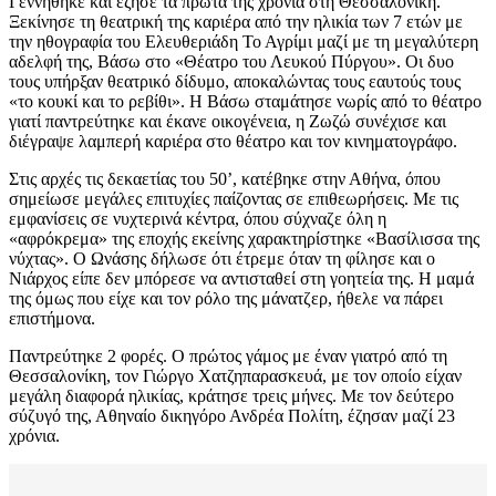
Γεννήθηκε και έζησε τα πρώτα της χρόνια στη Θεσσαλονίκη.
Ξεκίνησε τη θεατρική της καριέρα από την ηλικία των 7 ετών με
την ηθογραφία του Ελευθεριάδη Το Αγρίμι μαζί με τη μεγαλύτερη
αδελφή της, Βάσω στο «Θέατρο του Λευκού Πύργου». Οι δυο
τους υπήρξαν θεατρικό δίδυμο, αποκαλώντας τους εαυτούς τους
«το κουκί και το ρεβίθι». Η Βάσω σταμάτησε νωρίς από το θέατρο
γιατί παντρεύτηκε και έκανε οικογένεια, η Ζωζώ συνέχισε και
διέγραψε λαμπερή καριέρα στο θέατρο και τον κινηματογράφο.
Στις αρχές τις δεκαετίας του 50’, κατέβηκε στην Αθήνα, όπου
σημείωσε μεγάλες επιτυχίες παίζοντας σε επιθεωρήσεις. Με τις
εμφανίσεις σε νυχτερινά κέντρα, όπου σύχναζε όλη η
«αφρόκρεμα» της εποχής εκείνης χαρακτηρίστηκε «Βασίλισσα της
νύχτας». Ο Ωνάσης δήλωσε ότι έτρεμε όταν τη φίλησε και ο
Νιάρχος είπε δεν μπόρεσε να αντισταθεί στη γοητεία της. Η μαμά
της όμως που είχε και τον ρόλο της μάνατζερ, ήθελε να πάρει
επιστήμονα.
Παντρεύτηκε 2 φορές. Ο πρώτος γάμος με έναν γιατρό από τη
Θεσσαλονίκη, τον Γιώργο Χατζηπαρασκευά, με τον οποίο είχαν
μεγάλη διαφορά ηλικίας, κράτησε τρεις μήνες. Με τον δεύτερο
σύζυγό της, Αθηναίο δικηγόρο Ανδρέα Πολίτη, έζησαν μαζί 23
χρόνια.