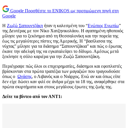
Google
Προσθέστε το ENIKOS ως προτιμώμενη πηγή στη
Google
Η
Ζωζώ Σαπουντζάκη
ήταν η καλεσμένη του “
Ενώπιος Ενωπίω
”
της Δευτέρας με τον Νίκο Χατζηνικολάου. Η αγαπημένη ηθοποιός
μίλησε για το ξεκίνημα από τη Θεσσαλονίκη και την πορεία της
έως τις μεγαλύτερες πίστες της Αμερικής. Η “βασίλισσα της
νύχτας” μίλησε για τα διάσημα “Σαπουντζάκια” και πώς ο έρωτας
έκανε την αδελφή της να εγκαταλείψει το δίδυμο. Αμέσως μετά
ξεκίνησε η σόλο καριέρα για την Ζωζώ Σαπουντζάκη.
Περιέγραψε πώς όλοι οι επιχειρηματίες, διάσημοι και εφοπλιστές
βρίσκονταν στα πρώτα τραπέζια των μαγαζιών που τραγουδούσε
όπως ο
Ωνάσης
, ο Λιβανός και ο Νιάρχος. Ενώ αν και όπως είπε
δεν είχε δώσει καν φιλί σε άνδρα μέχρι τα 18 της, αναφέρθηκε στα
πρώτα σκιρτήματα και στους μεγάλους έρωτες της ζωής της.
Δείτε τα βίντεο από τον ΑΝΤ1: