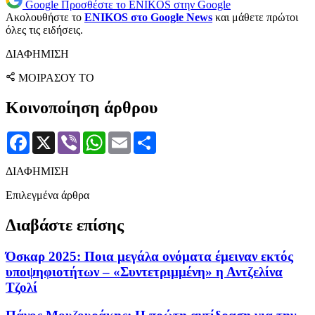
Google
Προσθέστε το ENIKOS στην Google
Ακολουθήστε το
ENIKOS στο Google News
και μάθετε πρώτοι
όλες τις ειδήσεις.
ΔΙΑΦΗΜΙΣΗ
ΜΟΙΡΑΣΟΥ ΤΟ
Κοινοποίηση άρθρου
Facebook
X
Viber
WhatsApp
Email
Μοιραστείτε
ΔΙΑΦΗΜΙΣΗ
Επιλεγμένα άρθρα
Διαβάστε επίσης
Όσκαρ 2025: Ποια μεγάλα ονόματα έμειναν εκτός
υποψηφιοτήτων – «Συντετριμμένη» η Αντζελίνα
Τζολί