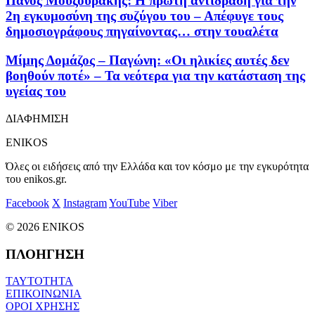
Πάνος Μουζουράκης: Η πρώτη αντίδραση για την
2η εγκυμοσύνη της συζύγου του – Απέφυγε τους
δημοσιογράφους πηγαίνοντας… στην τουαλέτα
Μίμης Δομάζος – Παγώνη: «Οι ηλικίες αυτές δεν
βοηθούν ποτέ» – Τα νεότερα για την κατάσταση της
υγείας του
ΔΙΑΦΗΜΙΣΗ
ENIKOS
Όλες οι ειδήσεις από την Ελλάδα και τον κόσμο με την εγκυρότητα
του enikos.gr.
Facebook
X
Instagram
YouTube
Viber
© 2026 ENIKOS
ΠΛΟΗΓΗΣΗ
ΤΑΥΤΟΤΗΤΑ
ΕΠΙΚΟΙΝΩΝΙΑ
ΟΡΟΙ ΧΡΗΣΗΣ