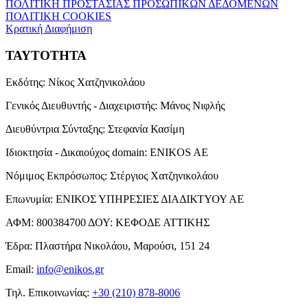
ΠΟΛΙΤΙΚΗ ΠΡΟΣΤΑΣΙΑΣ ΠΡΟΣΩΠΙΚΩΝ ΔΕΔΟΜΕΝΩΝ
ΠΟΛΙΤΙΚΗ COOKIES
Κρατική Διαφήμιση
ΤΑΥΤΟΤΗΤΑ
Εκδότης:
Νίκος Χατζηνικολάου
Γενικός Διευθυντής - Διαχειριστής:
Μάνος Νιφλής
Διευθύντρια Σύνταξης:
Στεφανία Κασίμη
Ιδιοκτησία - Δικαιούχος domain:
ENIKOS AE
Νόμιμος Εκπρόσωπος:
Στέργιος Χατζηνικολάου
Επωνυμία:
ΕΝΙΚΟΣ ΥΠΗΡΕΣΙΕΣ ΔΙΑΔΙΚΤΥΟΥ ΑΕ
ΑΦΜ:
800384700
ΔΟΥ:
ΚΕΦΟΔΕ ΑΤΤΙΚΗΣ
Έδρα:
Πλαστήρα Νικολάου, Μαρούσι, 151 24
Email:
info@enikos.gr
Τηλ. Επικοινωνίας:
+30 (210) 878-8006