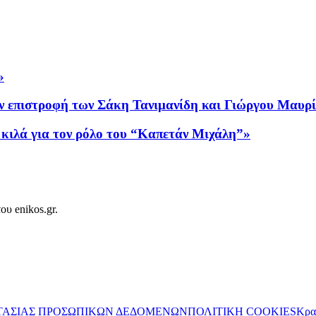
»
ην επιστροφή των Σάκη Τανιμανίδη και Γιώργου Μαυρ
κιλά για τον ρόλο του “Καπετάν Μιχάλη”»
ου enikos.gr.
ΤΑΣΙΑΣ ΠΡΟΣΩΠΙΚΩΝ ΔΕΔΟΜΕΝΩΝ
ΠΟΛΙΤΙΚΗ COOKIES
Κρα