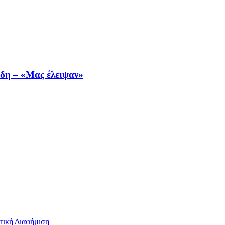
ίδη – «Μας έλειψαν»
τική Διαφήμιση