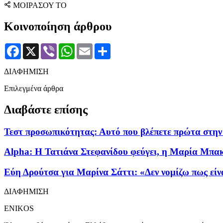
ΜΟΙΡΑΣΟΥ ΤΟ
Κοινοποίηση άρθρου
Facebook
X
Viber
WhatsApp
Email
Μοιραστείτε
ΔΙΑΦΗΜΙΣΗ
Επιλεγμένα άρθρα
Διαβάστε επίσης
Τεστ προσωπικότητας: Αυτό που βλέπετε πρώτα στην 
Alpha: Η Τατιάνα Στεφανίδου φεύγει, η Μαρία Μπα
Εύη Δρούτσα για Μαρίνα Σάττι: «Δεν νομίζω πως είν
ΔΙΑΦΗΜΙΣΗ
ENIKOS