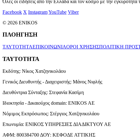
Όλες οι ειδήσεις από την Ελλάδα και τον κόσμο με την εγκυρότητα τ
Facebook
X
Instagram
YouTube
Viber
© 2026 ENIKOS
ΠΛΟΗΓΗΣΗ
ΤΑΥΤΟΤΗΤΑ
ΕΠΙΚΟΙΝΩΝΙΑ
ΟΡΟΙ ΧΡΗΣΗΣ
ΠΟΛΙΤΙΚΗ ΠΡΟΣ
ΤΑΥΤΟΤΗΤΑ
Εκδότης:
Νίκος Χατζηνικολάου
Γενικός Διευθυντής - Διαχειριστής:
Μάνος Νιφλής
Διευθύντρια Σύνταξης:
Στεφανία Κασίμη
Ιδιοκτησία - Δικαιούχος domain:
ENIKOS AE
Νόμιμος Εκπρόσωπος:
Στέργιος Χατζηνικολάου
Επωνυμία:
ΕΝΙΚΟΣ ΥΠΗΡΕΣΙΕΣ ΔΙΑΔΙΚΤΥΟΥ ΑΕ
ΑΦΜ:
800384700
ΔΟΥ:
ΚΕΦΟΔΕ ΑΤΤΙΚΗΣ