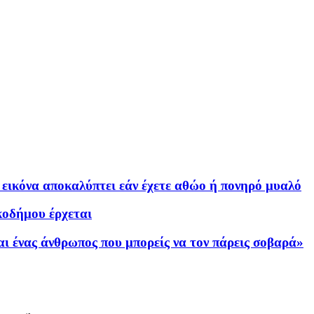
εικόνα αποκαλύπτει εάν έχετε αθώο ή πονηρό μυαλό
κοδήμου έρχεται
αι ένας άνθρωπος που μπορείς να τον πάρεις σοβαρά»