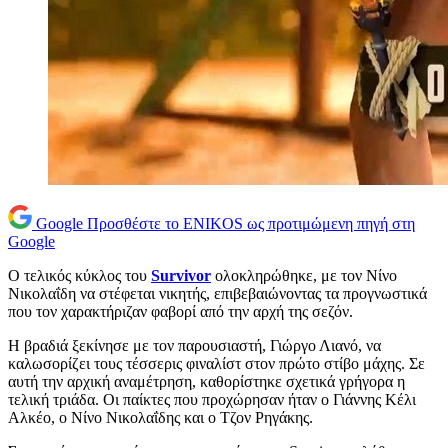
Google
Προσθέστε το ENIKOS ως προτιμώμενη πηγή στη
Google
Ο τελικός κύκλος του
Survivor
ολοκληρώθηκε, με τον Νίνο
Νικολαΐδη να στέφεται νικητής, επιβεβαιώνοντας τα προγνωστικά
που τον χαρακτήριζαν φαβορί από την αρχή της σεζόν.
Η βραδιά ξεκίνησε με τον παρουσιαστή, Γιώργο Λιανό, να
καλωσορίζει τους τέσσερις φιναλίστ στον πρώτο στίβο μάχης. Σε
αυτή την αρχική αναμέτρηση, καθορίστηκε σχετικά γρήγορα η
τελική τριάδα. Οι παίκτες που προχώρησαν ήταν ο Γιάννης Κέλι
Αλκέο, ο Νίνο Νικολαΐδης και ο Τζον Ρηγάκης.