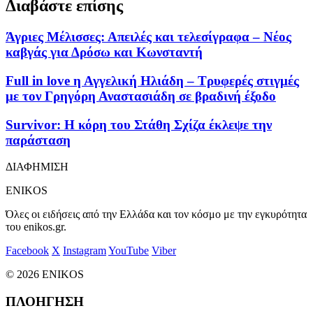
Διαβάστε επίσης
Άγριες Μέλισσες: Απειλές και τελεσίγραφα – Νέος
καβγάς για Δρόσω και Κωνσταντή
Full in love η Αγγελική Ηλιάδη – Τρυφερές στιγμές
με τον Γρηγόρη Αναστασιάδη σε βραδινή έξοδο
Survivor: Η κόρη του Στάθη Σχίζα έκλεψε την
παράσταση
ΔΙΑΦΗΜΙΣΗ
ENIKOS
Όλες οι ειδήσεις από την Ελλάδα και τον κόσμο με την εγκυρότητα
του enikos.gr.
Facebook
X
Instagram
YouTube
Viber
© 2026 ENIKOS
ΠΛΟΗΓΗΣΗ