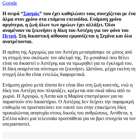
Google
Η σειρά “
Σασμός
” που έχει καθηλώσει τους συνεχίζεται με ένα
άλμα στον χρόνο στα επόμενα επεισόδια. Ενάμιση χρόνο
αργότερα, η ζωή όλων των ηρώων έχει αλλάξει. Όλοι
αναμένουν να ξεκινήσει η δίκη του Αστέρη για τον φόνο του
Πετρή
. Στη δικαστική αίθουσα εμφανίζεται η Σεμίνα και όλα
ανατρέπονται.
Η αγάπη της Αργυρώς για τον Αστέρη μετατράπηκε σε μίσος από
τη στιγμή που σκότωσε τον αδελφό της. Το μοναδικό που θέλει
είναι να δικαστεί ο Αστέρης και να τιμωρηθεί για το έγκλημά του.
Η δίκη αναμένεται σύντομα να ξεκινήσει. Ωστόσο, μέχρι εκείνη τη
στιγμή όλα θα είναι εντελώς διαφορετικά.
Ενάμιση χρόνο μετά τίποτα δεν είναι ίδιο στη ζωή κανενός, ενώ η
δίκη του Αστέρη που πλησιάζει, κρέμεται σαν σκιά πάνω από το
χωριό. Η Αργυρώ, η Άσπα και η Μαρίνα επιστρέφουν για να
παραστούν στο δικαστήριο. Ο Αστέρης δεν δείχνει την παραμικρή
επιθυμία να προστατεύσει τον εαυτό του στην επικείμενη δίκη
προκαλώντας ανησυχία στους δικούς του ανθρώπους. Αντίθετα, η
Στέλλα κάνει μια τελευταία προσπάθεια για να βρει στοιχεία να τον
υπερασπιστεί.