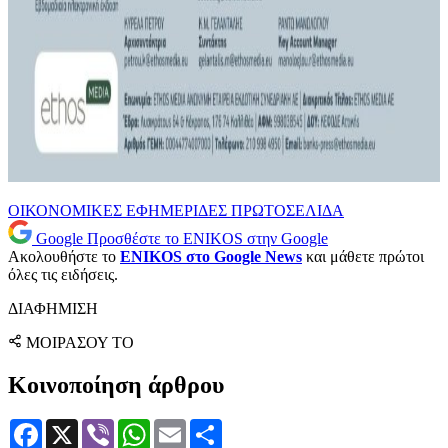
ΟΙΚΟΝΟΜΙΚΕΣ ΕΦΗΜΕΡΙΔΕΣ
ΠΡΩΤΟΣΕΛΙΔΑ
Google
Προσθέστε το ENIKOS στην Google
Ακολουθήστε το
ENIKOS στο Google News
και μάθετε πρώτοι
όλες τις ειδήσεις.
ΔΙΑΦΗΜΙΣΗ
ΜΟΙΡΑΣΟΥ ΤΟ
Κοινοποίηση άρθρου
Facebook
X
Viber
WhatsApp
Email
Μοιραστείτε