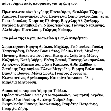
πάρει σημαντικές αποφάσεις για τη ζωή του.
Πρωταγωνιστούν: Αργύρης Πανταζάρας, Θεοδώρα Τζήμου,
Λάζαρος Γεωργακόπουλος, Ευαγγελία Συριοπούλου, Δημήτρης
Γκοτσόπουλος, Χρήστος Πλαΐνης, Βαγγέλης Αλεξανδρής,
Νατάσα Εξηνταβελώνη, Νίκος Λεκάκης, Γιάννης Νταλιάνης,
Αλεξάνδρα Παντελάκη, Γιώργος Νούσης.
Στο ρόλο της Όλγας Βασιλείου η Γωγώ Μπρέμπου.
Συμμετέχουν: Ειρήνη Δράκου, Μιχάλης Τιτόπουλος, Γιούλη
Τσαγκαράκη, Γιάννης Βασιλώτος, Σύρμω Κεκέ, Μιχάλης
Πανάδης, Δέσποινα Τσούτσα, Κατερίνα Σαβράνη, Μάνος
Καζαμίας, Καλή Δάβρη, Ελένη Σακκά, Γιάννης Ασκάρογλου,
Αγησίλαος Μικελάτος, Τζένη Καζάκου, Ανθή Σαββάκη,
Σωτήρης Ταχτσόγλου, Έλενα Μεγγρέλη, Ειρήνη Βαλατσού,
Βασίλης Βουνός, Μέγκι Σούλι, Γιώργος Ζυγούρης,
Κωνσταντίνος Αρνόκουρος, Κατερίνα Διονυσοπούλου,
Μαρίλια Μητρούση.
Διασκευή σεναρίου: Δήμητρα Τσόλκα.
Ομάδα σεναρίου: Γεωργία Μαυρουδάκη, Λαμπρινή Σκρέκα,
Μαριαλένα Ροζάκη, Αντώνης Χαϊμαλίδης.
Σκηνοθεσία: Γιάννης Βασιλειάδης, Σταμάτης Πατρώνης,
Γεωργία Ζήση.