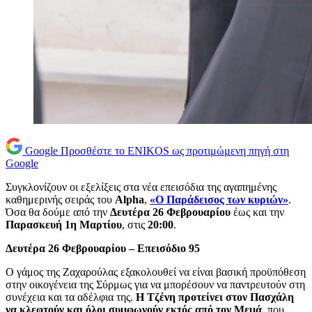
Google
Προσθέστε το ENIKOS ως προτιμώμενη πηγή στη
Google
Συγκλονίζουν οι εξελίξεις στα νέα επεισόδια της αγαπημένης
καθημερινής σειράς του
Alpha
,
«Ο Παράδεισος των κυριών»
.
Όσα θα δούμε από την
Δευτέρα 26 Φεβρουαρίου
έως και την
Παρασκευή 1η Μαρτίου
, στις
20:00
.
Δευτέρα 26 Φεβρουαρίου – Επεισόδιο 95
Ο γάμος της Ζαχαρούλας εξακολουθεί να είναι βασική προϋπόθεση
στην οικογένεια της Σύρμως για να μπορέσουν να παντρευτούν στη
συνέχεια και τα αδέλφια της.
Η Τζένη προτείνει στον Πασχάλη
να κλεφτούν και όλοι συμφωνούν εκτός από τον Μεμά
, που