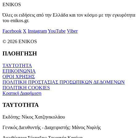
ENIKOS
Όλες οι ειδήσεις από την Ελλάδα και τον κόσμο με την εγκυρότητα
του enikos.gr.
Facebook
X
Instagram
YouTube
Viber
© 2026 ENIKOS
ΠΛΟΗΓΗΣΗ
ΤΑΥΤΟΤΗΤΑ
ΕΠΙΚΟΙΝΩΝΙΑ
ΟΡΟΙ ΧΡΗΣΗΣ
ΠΟΛΙΤΙΚΗ ΠΡΟΣΤΑΣΙΑΣ ΠΡΟΣΩΠΙΚΩΝ ΔΕΔΟΜΕΝΩΝ
ΠΟΛΙΤΙΚΗ COOKIES
Κρατική Διαφήμιση
ΤΑΥΤΟΤΗΤΑ
Εκδότης:
Νίκος Χατζηνικολάου
Γενικός Διευθυντής - Διαχειριστής:
Μάνος Νιφλής
Διευθύντρια Σύνταξης:
Στεφανία Κασίμη