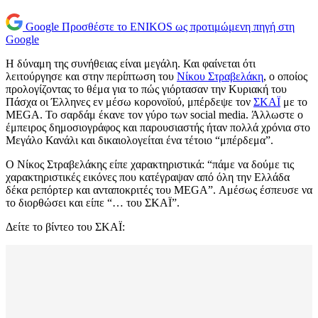
Google
Προσθέστε το ENIKOS ως προτιμώμενη πηγή στη
Google
Η δύναμη της συνήθειας είναι μεγάλη. Και φαίνεται ότι
λειτούργησε και στην περίπτωση του
Νίκου Στραβελάκη
, ο οποίος
προλογίζοντας το θέμα για το πώς γιόρτασαν την Κυριακή του
Πάσχα οι Έλληνες εν μέσω κορονοϊού, μπέρδεψε τον
ΣΚΑΪ
με το
MEGA. Το σαρδάμ έκανε τον γύρο των social media. Άλλωστε ο
έμπειρος δημοσιογράφος και παρουσιαστής ήταν πολλά χρόνια στο
Μεγάλο Κανάλι και δικαιολογείται ένα τέτοιο “μπέρδεμα”.
Ο Νίκος Στραβελάκης είπε χαρακτηριστικά: “πάμε να δούμε τις
χαρακτηριστικές εικόνες που κατέγραψαν από όλη την Ελλάδα
δέκα ρεπόρτερ και ανταποκριτές του MEGA”. Αμέσως έσπευσε να
το διορθώσει και είπε “… του ΣΚΑΪ”.
Δείτε το βίντεο του ΣΚΑΪ: