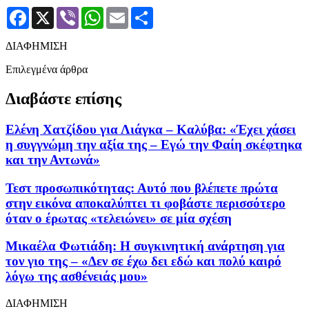
Facebook
X
Viber
WhatsApp
Email
Μοιραστείτε
ΔΙΑΦΗΜΙΣΗ
Επιλεγμένα άρθρα
Διαβάστε επίσης
Ελένη Χατζίδου για Λιάγκα – Καλύβα: «Έχει χάσει
η συγγνώμη την αξία της – Εγώ την Φαίη σκέφτηκα
και την Αντωνά»
Τεστ προσωπικότητας: Αυτό που βλέπετε πρώτα
στην εικόνα αποκαλύπτει τι φοβάστε περισσότερο
όταν ο έρωτας «τελειώνει» σε μία σχέση
Μικαέλα Φωτιάδη: Η συγκινητική ανάρτηση για
τον γιο της – «Δεν σε έχω δει εδώ και πολύ καιρό
λόγω της ασθένειάς μου»
ΔΙΑΦΗΜΙΣΗ