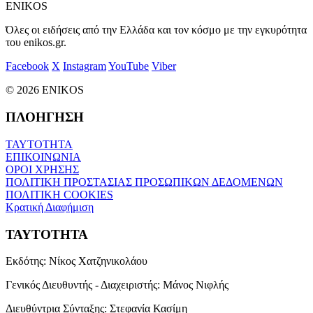
ENIKOS
Όλες οι ειδήσεις από την Ελλάδα και τον κόσμο με την εγκυρότητα
του enikos.gr.
Facebook
X
Instagram
YouTube
Viber
© 2026 ENIKOS
ΠΛΟΗΓΗΣΗ
ΤΑΥΤΟΤΗΤΑ
ΕΠΙΚΟΙΝΩΝΙΑ
ΟΡΟΙ ΧΡΗΣΗΣ
ΠΟΛΙΤΙΚΗ ΠΡΟΣΤΑΣΙΑΣ ΠΡΟΣΩΠΙΚΩΝ ΔΕΔΟΜΕΝΩΝ
ΠΟΛΙΤΙΚΗ COOKIES
Κρατική Διαφήμιση
ΤΑΥΤΟΤΗΤΑ
Εκδότης:
Νίκος Χατζηνικολάου
Γενικός Διευθυντής - Διαχειριστής:
Μάνος Νιφλής
Διευθύντρια Σύνταξης:
Στεφανία Κασίμη