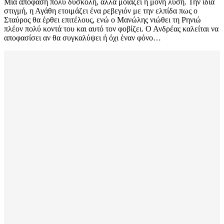
Μια απόφαση πολύ δύσκολη, αλλά μοιάζει η μόνη λύση. Την ίδια
στιγμή, η Αγάθη ετοιμάζει ένα ρεβεγιόν με την ελπίδα πως ο
Σταύρος θα έρθει επιτέλους, ενώ ο Μανώλης νιώθει τη Ρηνιώ
πλέον πολύ κοντά του και αυτό τον φοβίζει. Ο Ανδρέας καλείται να
αποφασίσει αν θα συγκαλύψει ή όχι έναν φόνο…