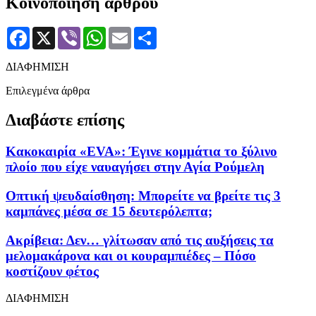
Κοινοποίηση άρθρου
Facebook
X
Viber
WhatsApp
Email
Μοιραστείτε
ΔΙΑΦΗΜΙΣΗ
Επιλεγμένα άρθρα
Διαβάστε επίσης
Κακοκαιρία «EVA»: Έγινε κομμάτια το ξύλινο
πλοίο που είχε ναυαγήσει στην Αγία Ρούμελη
Οπτική ψευδαίσθηση: Μπορείτε να βρείτε τις 3
καμπάνες μέσα σε 15 δευτερόλεπτα;
Ακρίβεια: Δεν… γλίτωσαν από τις αυξήσεις τα
μελομακάρονα και οι κουραμπιέδες – Πόσο
κοστίζουν φέτος
ΔΙΑΦΗΜΙΣΗ