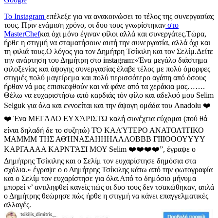
Το Instagram
επέλεξε για να ανακοινώσει το τέλος της συνεργασίας
τους. Πριν ενάμιση χρόνο, οι δυο τους γνωρίστηκαν
στο
MasterChef
και όχι μόνο έγιναν φίλοι αλλά και συνεργάτες.Τώρα,
ήρθε η στιγμή να σταματήσουν αυτή την συνεργασία, αλλά όχι και
τη φιλιά τους.Ο λόγος για τον Δημήτρη Τσίκιλη και τον Σελίμ.Δείτε
την ανάρτηση του Δημήτρη στο instagram:«Ένα μεγάλο διάστημα
φιλοξενίας και άψογης συνεργασίας έλαβε τέλος με πολύ όμορφες
στιγμές πολύ μαγείρεμα και πολύ περισσότερο αγάπη από όσους
ήρθαν νά μας επισκεφθούν και νά φάνε από τα χεράκια μας…….
Θέλω να ευχαριστήσω από καρδιάς τόν φίλο και αδελφό μου Selim
Selguk για όλα και εννοείται και την άψογη ομάδα του Anadolu ❤️
❤️ Ένα ΜΕΓΆΛΟ ΕΥΧΆΡΙΣΤΩ καλή συνέχεια εύχομαι (πού θά
είναι δηλαδή δε το συζητώ) ΤΌ ΚΑΛΎΤΕΡΟ ΑΝΑΤΟΛΊΤΙΚΟ
ΜΑΜΜΜ ΤΗΣ ΑΘΉΝΑΣΑΗΗΗΛΛΛΟΒΒΒ ΓΙΙΙΟΟΟΥΥΥΥ
ΚΑΡΓΑΑΑΑ ΚΑΡΝΤΆΣΙ ΜΟΥ Selim ❤️❤️❤️❤️”, έγραψε ο
Δημήτρης Τσίκιλης και ο Σελίμ τον ευχαρίστησε δημόσια στα
σχόλια.» έγραψε ο ο Δημήτρης Τσίκιλης κάτω από την φωτογραφία
και ο Σελίμ τον ευχαρίστησε για όλα.Από το δημόσιο μήνυμα
μπορεί ν’ αντιληφθεί κανείς πώς οι δυο τους δεν τσακώθηκαν, απλά
ο Δημήτρης θεώρησε πώς ήρθε η στιγμή να κάνει επαγγελματικές
αλλαγές.