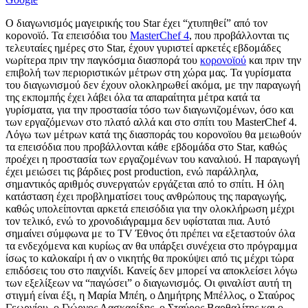
Ο διαγωνισμός μαγειρικής του Star έχει “χτυπηθεί” από τον
κορονοϊό. Τα επεισόδια του
MasterChef 4
, που προβάλλονται τις
τελευταίες ημέρες στο Star, έχουν γυριστεί αρκετές εβδομάδες
νωρίτερα πριν την παγκόσμια διασπορά του
κορονοϊού
και πριν την
επιβολή των περιοριστικών μέτρων στη χώρα μας. Τα γυρίσματα
του διαγωνισμού δεν έχουν ολοκληρωθεί ακόμα, με την παραγωγή
της εκπομπής έχει λάβει όλα τα απαραίτητα μέτρα κατά τα
γυρίσματα, για την προστασία τόσο των διαγωνιζομένων, όσο και
των εργαζόμενων στο πλατό αλλά και στο σπίτι του MasterChef 4.
Λόγω των μέτρων κατά της διασποράς του κορονοϊου θα μειωθούν
τα επεισόδια που προβάλλονται κάθε εβδομάδα στο Star, καθώς
προέχει η προστασία των εργαζομένων του καναλιού. Η παραγωγή
έχει μειώσει τις βάρδιες post production, ενώ παράλληλα,
σημαντικός αριθμός συνεργατών εργάζεται από το σπίτι. Η όλη
κατάσταση έχει προβληματίσει τους ανθρώπους της παραγωγής,
καθώς υπολείπονται αρκετά επεισόδια για την ολοκλήρωση μέχρι
τον τελικό, ενώ το χρονοδιάγραμμα δεν υφίσταται πια. Αυτό
σημαίνει σύμφωνα με το TV Έθνος ότι πρέπει να εξεταστούν όλα
τα ενδεχόμενα και κυρίως αν θα υπάρξει συνέχεια στο πρόγραμμα
ίσως το καλοκαίρι ή αν ο νικητής θα προκύψει από τις μέχρι τώρα
επιδόσεις του στο παιχνίδι. Κανείς δεν μπορεί να αποκλείσει λόγω
των εξελίξεων να “παγώσει” ο διαγωνισμός. Οι φιναλίστ αυτή τη
στιγμή είναι έξι, η Μαρία Μπέη, ο Δημήτρης Μπέλλος, ο Σταύρος
Γεωργίου, ο Γιώργος Λασκαρίδης, ο Σταύρος Βαρθαλίτης και ο