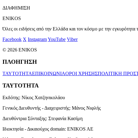
ΔΙΑΦΗΜΙΣΗ
ENIKOS
Όλες οι ειδήσεις από την Ελλάδα και τον κόσμο με την εγκυρότητα τ
Facebook
X
Instagram
YouTube
Viber
© 2026 ENIKOS
ΠΛΟΗΓΗΣΗ
ΤΑΥΤΟΤΗΤΑ
ΕΠΙΚΟΙΝΩΝΙΑ
ΟΡΟΙ ΧΡΗΣΗΣ
ΠΟΛΙΤΙΚΗ ΠΡΟΣ
ΤΑΥΤΟΤΗΤΑ
Εκδότης:
Νίκος Χατζηνικολάου
Γενικός Διευθυντής - Διαχειριστής:
Μάνος Νιφλής
Διευθύντρια Σύνταξης:
Στεφανία Κασίμη
Ιδιοκτησία - Δικαιούχος domain:
ENIKOS AE