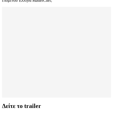
επόμενου Έλληνα MasterChef;
Δείτε το trailer