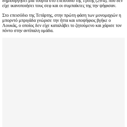
δημιουργήσει μία τούρτα στο επεισόδιο της Τρίτης (29/4), που δεν
είχε ικανοποιήσει τους σεφ και οι συμπαίκτες της την ψήφισαν.
Στο επεισόδιο της Τετάρτης, στην πρώτη φάση των μονομαχιών η
μπορντό μπριγάδα γνώρισε την ήττα και υποψήφιος βγήκε ο
Λουκάς, ο οποίος δεν είχε καταλάβει το ζητούμενο και χάρισε τον
πόντο στην αντίπαλη ομάδα.