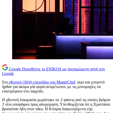
Google
Προσθέστε το ENIKOS ως προτιμώμενη πηγή στη
Google
Στο
χθεσινό (30/4) επεισόδιο του MasterChef,
γκρι και μπορντό
ήρθαν για ακόμα μία φορά αντιμέτωποι, με τις μονομαχίες να
επιστρέφουν στο παιχνίδι.
Η χθεσινή δοκιμασία χωρίστηκε σε 2 φάσεις από τις οποίες βγήκαν
2 νέοι υποψήφιοι προς αποχώρηση. Υπενθυμίζεται ότι η Χριστιάνα
βρισκόταν ήδη στον τάκο. Η Κύπρια διαγωνιζόμενη είχε