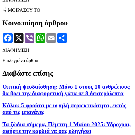
ΜΟΙΡΑΣΟΥ ΤΟ
Κοινοποίηση άρθρου
Facebook
X
Viber
WhatsApp
Email
Μοιραστείτε
ΔΙΑΦΗΜΙΣΗ
Επιλεγμένα άρθρα
Διαβάστε επίσης
Οπτική ψευδαίσθηση: Μόνο 1 στους 10 ανθρώπους
θα βρει την διαφορετική γάτα σε 8 δευτερόλεπτα
Κάλιο: 5 φρούτα με υψηλή περιεκτικότητα, εκτός
από τις μπανάνες
Τα ζώδια σήμερα, Πέμπτη 1 Μαΐου 2025: Υδροχόοι,
αφήστε την καρδιά να σας οδηγήσει