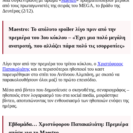
Μία συγκέντρωση με άρωμα «
Maestro
» πραγματοποίησαν μερικοί
από τους πρωταγωνιστές της σειράς του MEGA, το βράδυ της
Δευτέρας (2/12).
Maestro: Το απόλυτο spoiler λίγο πριν από την
πρεμιέρα του 3ου κύκλου – «Έχει μια πολύ μεγάλη
ανατροπή, που αλλάζει πάρα πολύ τις ισορροπίες»
Λίγο πριν από την πρεμιέρα του τρίτου κύκλου, ο
Χριστόφορος
Παπακαλιάτης
και οι περισσότεροι ηθοποιοί του καστ
παρευρέθηκαν στο σπίτι του Αντίνοου Αλμπάνη, με σκοπό να
παρακολουθήσουν όλοι μαζί το πρώτο επεισόδιο.
Μέσα από βίντεο που δημοσίευσε ο σκηνοθέτης, σεναριογράφος –
ηθοποιός στον λογαριασμό του στα social media, μοιράστηκε
βίντεο, αποτυπώνοντας τον ενθουσιασμό των ηθοποιών ενόψει της
ημέρας.
Εβδομάδα… Χριστόφορου Παπακαλιάτη: Πρεμιέρα
απόψε για το Maestro