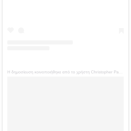
Η δημοσίευση κοινοποιήθηκε από το χρήστη Christopher Papakaliatis (@christopherpapakaliatis)