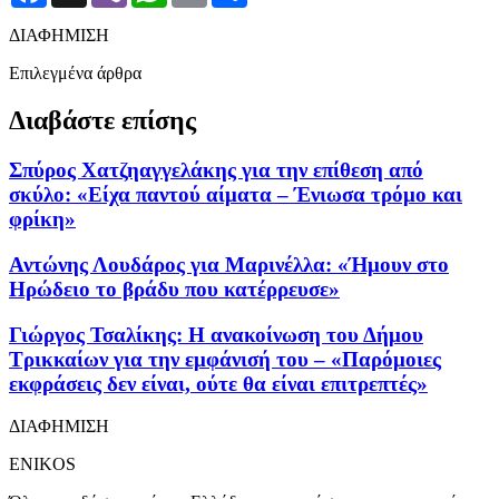
ΔΙΑΦΗΜΙΣΗ
Επιλεγμένα άρθρα
Διαβάστε επίσης
Σπύρος Χατζηαγγελάκης για την επίθεση από
σκύλο: «Είχα παντού αίματα – Ένιωσα τρόμο και
φρίκη»
Αντώνης Λουδάρος για Μαρινέλλα: «Ήμουν στο
Ηρώδειο το βράδυ που κατέρρευσε»
Γιώργος Τσαλίκης: Η ανακοίνωση του Δήμου
Τρικκαίων για την εμφάνισή του – «Παρόμοιες
εκφράσεις δεν είναι, ούτε θα είναι επιτρεπτές»
ΔΙΑΦΗΜΙΣΗ
ENIKOS