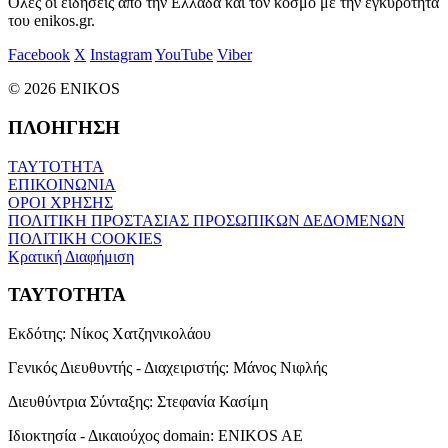
Όλες οι ειδήσεις από την Ελλάδα και τον κόσμο με την εγκυρότητα
του enikos.gr.
Facebook
X
Instagram
YouTube
Viber
© 2026 ENIKOS
ΠΛΟΗΓΗΣΗ
ΤΑΥΤΟΤΗΤΑ
ΕΠΙΚΟΙΝΩΝΙΑ
ΟΡΟΙ ΧΡΗΣΗΣ
ΠΟΛΙΤΙΚΗ ΠΡΟΣΤΑΣΙΑΣ ΠΡΟΣΩΠΙΚΩΝ ΔΕΔΟΜΕΝΩΝ
ΠΟΛΙΤΙΚΗ COOKIES
Κρατική Διαφήμιση
ΤΑΥΤΟΤΗΤΑ
Εκδότης:
Νίκος Χατζηνικολάου
Γενικός Διευθυντής - Διαχειριστής:
Μάνος Νιφλής
Διευθύντρια Σύνταξης:
Στεφανία Κασίμη
Ιδιοκτησία - Δικαιούχος domain:
ENIKOS AE