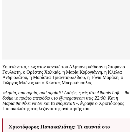
Σημειώνεται, πως στον καναπέ του Αλμπάνη κάθισαν η Στεφανία
Γουλιώτη, ο Ορέστης Χαλκιάς, η Μαρία Καβογιάννη, η Κλέλια
Ανδριολάτου, η Μαρίσσα Τριανταφυλλίδου, η Τόνια Μαράκη, ο
Γιώργος Μπένος και ο Κώστας Μπερικόπουλος.
«
Again, and again, and again!!! Απόψε, εμείς στο Albanis Loft… θα
δούμε το πρώτο επεισόδιο στο @megatvcom στις 22:00. Και η
Μαρία θα θέλει να δει και τα επόμενα!!!
», έγραψε ο Χριστόφορος
Παπακαλιάτης στη λεζάντα της ανάρτησής του.
Χριστόφορος Παπακαλιάτης: Τι απαντά στο