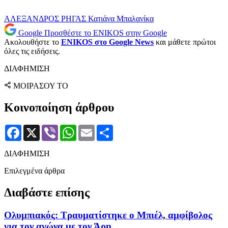
ΑΛΕΞΑΝΔΡΟΣ ΡΗΓΑΣ
Κατιάνα Μπαλανίκα
Google
Προσθέστε το ENIKOS στην Google
Ακολουθήστε το
ENIKOS στο Google News
και μάθετε πρώτοι
όλες τις ειδήσεις.
ΔΙΑΦΗΜΙΣΗ
ΜΟΙΡΑΣΟΥ ΤΟ
Κοινοποίηση άρθρου
Facebook
X
Viber
WhatsApp
Email
Μοιραστείτε
ΔΙΑΦΗΜΙΣΗ
Επιλεγμένα άρθρα
Διαβάστε επίσης
Ολυμπιακός: Τραυματίστηκε ο Μπιέλ, αμφίβολος
για τον αγώνα με τον Άρη