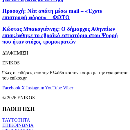
Προσοχή: Νέα απάτη μέσω mail – «Έχετε
επιστροφή φόρου» – ΦΩΤΟ
Κώστας Μπακογιάννης: Ο δήμαρχος Αθηναίων
επισκέφθηκε το εβραϊκό εστιατόριο στου Ψυρρή
που ήταν στόχος τρομοκρατών
ΔΙΑΦΗΜΙΣΗ
ENIKOS
Όλες οι ειδήσεις από την Ελλάδα και τον κόσμο με την εγκυρότητα
του enikos.gr.
Facebook
X
Instagram
YouTube
Viber
© 2026 ENIKOS
ΠΛΟΗΓΗΣΗ
ΤΑΥΤΟΤΗΤΑ
ΕΠΙΚΟΙΝΩΝΙΑ