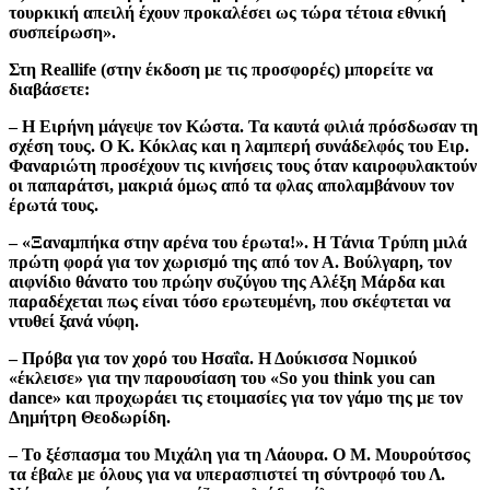
τουρκική απειλή έχουν προκαλέσει ως τώρα τέτοια εθνική
συσπείρωση».
Στη
Reallife
(στην έκδοση με τις προσφορές) μπορείτε να
διαβάσετε:
– Η Ειρήνη μάγεψε τον Κώστα. Τα καυτά φιλιά πρόσδωσαν τη
σχέση τους. Ο Κ. Κόκλας και η λαμπερή συνάδελφός του Ειρ.
Φαναριώτη προσέχουν τις κινήσεις τους όταν καιροφυλακτούν
οι παπαράτσι, μακριά όμως από τα φλας απολαμβάνουν τον
έρωτά τους.
– «Ξαναμπήκα στην αρένα του έρωτα!». Η Τάνια Τρύπη μιλά
πρώτη φορά για τον χωρισμό της από τον Α. Βούλγαρη, τον
αιφνίδιο θάνατο του πρώην συζύγου της Αλέξη Μάρδα και
παραδέχεται πως είναι τόσο ερωτευμένη, που σκέφτεται να
ντυθεί ξανά νύφη.
– Πρόβα για τον χορό του Ησαΐα. Η Δούκισσα Νομικού
«έκλεισε» για την παρουσίαση του «So you think you can
dance» και προχωράει τις ετοιμασίες για τον γάμο της με τον
Δημήτρη Θεοδωρίδη.
– Το ξέσπασμα του Μιχάλη για τη Λάουρα. Ο Μ. Μουρούτσος
τα έβαλε με όλους για να υπερασπιστεί τη σύντροφό του Λ.