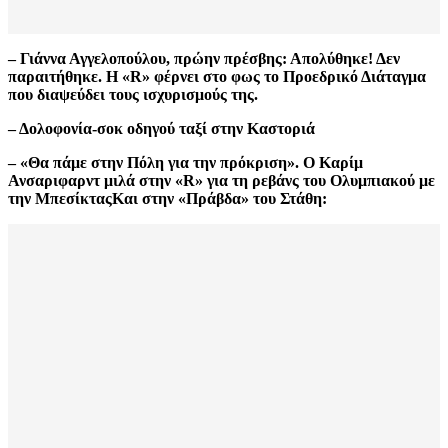
– Γιάννα Αγγελοπούλου, πρώην πρέσβης: Απολύθηκε! Δεν
παραιτήθηκε. Η «R» φέρνει στο φως το Προεδρικό Διάταγμα
που διαψεύδει τους ισχυρισμούς της.
– Δολοφονία-σοκ οδηγού ταξί στην Καστοριά
– «Θα πάμε στην Πόλη για την πρόκριση». Ο Καρίμ
Ανσαριφαρντ μιλά στην «R» για τη ρεβάνς του Ολυμπιακού με
την ΜπεσίκταςΚαι στην «
Πράβδα
» του
Στάθη
: