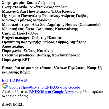
Σκηνογραφία: Σοφία Ζούμπερη
Ενδυματολογία: Νινέττα Ζαχαροπούλου
Μακιγιάζ: Λία Πρωτόπαππα, Έλλη Κριαρά
Ηχοληψία: Παναγιώτης Ψημμένος, Ανδρέας Γκόβας
Μοντάζ: Χρήστος Μαρκάκης
Μουσικοί-στίχοι: Alex Sid, Δημήτρης Νάσιος (Quasamodo)
Μουσική επιμέλεια: Ασημάκης Κοντογιάννης
Casting: Ηρώ Γάλλου
Project manager: Ορέστης Πλακιάς
Οργάνωση παραγωγής: Σπύρος Σάββας, Δημήτρης
Αποστολίδης
Παραγωγός: Στέλιος Κοτιώνης
Executive producer: Βασίλης Χρυσανθόπουλος
Παραγωγή: ΕΡΤ
Βασισμένο σε μια πρωτότυπη ιδέα των Πηνελόπης Κουρτζή
και Αυγής Βάγια
ΕΡΤ
ΠΑΡΑΛΙΑ
Google
Προσθέστε το ENIKOS στην Google
Ακολουθήστε το
ENIKOS στο Google News
και μάθετε πρώτοι
όλες τις ειδήσεις.
ΔΙΑΦΗΜΙΣΗ