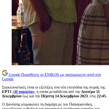
Google
Προσθέστε το ENIKOS ως προτιμώμενη πηγή στη
Google
Συγκλονιστικές είναι οι εξελίξεις στα νέα επεισόδια της σειράς της
ΕΡΤ1
«Η παραλία»
, η οποία μεταδίδεται από την
Δευτέρα 11
Δεκεμβρίου
έως και την
Πέμπτη 14 Δεκεμβρίου 2023
, στις
22:45
.
Ο Διονύσης κλιμακώνει τη διαμάχη με τον Παπαγιαννάκη,
ετοιμάζοντας μεθοδικά και στρατηγικά χτυπήματα εναντίον του.