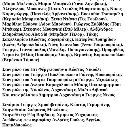
(Μαρκ Μπένσον), Μαρία Μπαγανά (Νόνα Ζηνοβάκη),
Αλέξανδρος Μούκανος (Παπα-Νικόλας Μαυριτσάκης), Νίκος
Καραγιώργης (Παντελής Αρβανιτάκης), Ευσταθία Τσαπαρέλη
(Κερασία Μαυριτσάκη), Ξένια Ντάνια (Τες Γουίλσον),
Μαρθίλια Σβάρνα (Λόρα Μπράουν), Γιώργος Σαββίδης (Τόμι
Μπέικερ), Στέφανος Μουαγκιέ (Στιβ Μίλερ), Αλέξανδρος
Σιδηρόπουλος-Alex Sid (Μπράιαν Τέιλορ), Τάκης
Σακελλαρίου (Κώστας Ζαφειράκης), Κατερίνα Λυπηρίδου
(Ελένη Ανδρουλιδάκη), Νόνη Ιωαννίδου (Άννα Τσαμπουράκη),
Γιώργος Γιαννόπουλος (Μανόλης Παπαγιαννάκης), Προμηθέας
Νερατίνι (Ηλίας Παπαδομιχελάκης), Βερονίκη Κυριακοπούλου
(Βερόνικα Τόμσον)
Στον ρόλο του Πιτ Φέργκιουσον ο Κώστας Νικούλι
Στον ρόλο του Γιώργου Παυλόπουλου ο Γιάννης Κουκουράκης
Στον ρόλο του Νικήτα Τσαμπουράκη ο Γιώργος Μιχαλάκης
Στον ρόλο του Ανδρέα Καραχάλιου ο Μάκης Παπαδημητρίου
Στον ρόλο της Νικολίνας Αρχοντάκη η Μπέτυ Λιβανού
Και στον ρόλο του Δημητρού Αρχοντάκη ο Γιώργος Νινιός
Σενάριο: Γιώργος Χρυσοβιτσάνος, Κώστας Γεραμπίνης
Σκηνοθεσία: Στέφανος Μπλάτσος
Σκηνοθέτες: Εύη Βαρδάκη, Χρήστος Ζαχαράκης
Διεύθυνση φωτογραφίας: Ανδρέας Γούλος, Άγγελος
Παπαδόπουλος