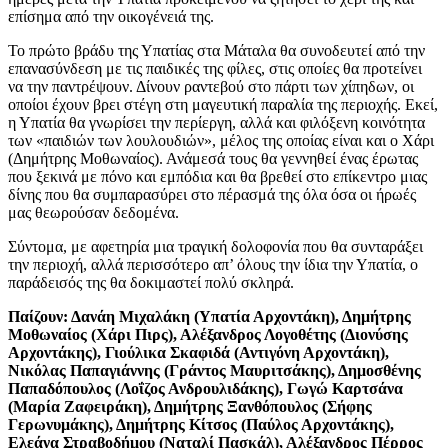
επίσημα από την οικογένειά της.
Το πρώτο βράδυ της Υπατίας στα Μάταλα θα συνοδευτεί από την
επανασύνδεση με τις παιδικές της φίλες, στις οποίες θα προτείνει
να την παντρέψουν. Δίνουν ραντεβού στο πάρτι των χίπηδων, οι
οποίοι έχουν βρει στέγη στη μαγευτική παραλία της περιοχής. Εκεί,
η Υπατία θα γνωρίσει την περίεργη, αλλά και φιλόξενη κοινότητα
των «παιδιών των λουλουδιών», μέλος της οποίας είναι και ο Χάρι
(Δημήτρης Μοθωναίος). Ανάμεσά τους θα γεννηθεί ένας έρωτας
που ξεκινά με πόνο και εμπόδια και θα βρεθεί στο επίκεντρο μιας
δίνης που θα συμπαρασύρει στο πέρασμά της όλα όσα οι ήρωές
μας θεωρούσαν δεδομένα.
Σύντομα, με αφετηρία μια τραγική δολοφονία που θα συνταράξει
την περιοχή, αλλά περισσότερο απ’ όλους την ίδια την Υπατία, ο
παράδεισός της θα δοκιμαστεί πολύ σκληρά.
Παίζουν: Δανάη Μιχαλάκη (Υπατία Αρχοντάκη), Δημήτρης
Μοθωναίος (Χάρι Πιρς), Αλέξανδρος Λογοθέτης (Διονύσης
Αρχοντάκης), Γιούλικα Σκαφιδά (Αντιγόνη Αρχοντάκη),
Νικόλας Παπαγιάννης (Γράντος Μαυριτσάκης), Δημοσθένης
Παπαδόπουλος (Λοΐζος Ανδρουλιδάκης), Γωγώ Καρτσάνα
(Μαρία Ζαφειράκη), Δημήτρης Ξανθόπουλος (Σήφης
Γερωνυμάκης), Δημήτρης Κίτσος (Παύλος Αρχοντάκης),
Ελεάνα Στραβοδήμου (Ναταλί Πασκάλ), Αλέξανδρος Πέρρος