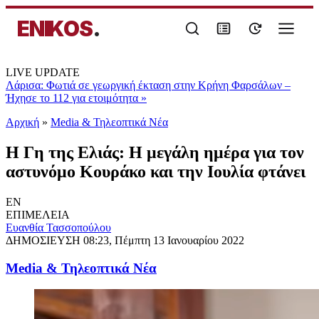
ENIKOS
.
LIVE UPDATE
Λάρισα: Φωτιά σε γεωργική έκταση στην Κρήνη Φαρσάλων –
Ήχησε το 112 για ετοιμότητα
»
Αρχική
»
Media & Τηλεοπτικά Νέα
Η Γη της Ελιάς: Η μεγάλη ημέρα για τον
αστυνόμο Κουράκο και την Ιουλία φτάνει
EN
ΕΠΙΜΕΛΕΙΑ
Ευανθία Τασσοπούλου
ΔΗΜΟΣΙΕΥΣΗ
08:23, Πέμπτη 13 Ιανουαρίου 2022
Media & Τηλεοπτικά Νέα