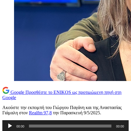
Google
Προσθέστε το ENIKOS ως προτιμώμενη πηγή στη
Google
Ακούστε την εκπομπή τoυ Γιώργου Παγάνη και της Αναστασίας
Γιάμαλη στον
Realfm 97,8
την Παρασκευή 9/5/2025.
Πρόγραμμα
00:00
00:00
Αναπαραγωγής