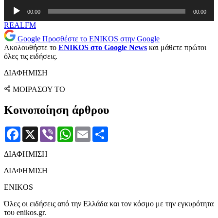
Ήχου
Πρόγραμμα
00:00
00:00
Αναπαραγωγής
Ήχου
REALFM
Google
Προσθέστε το ENIKOS στην Google
Ακολουθήστε το
ENIKOS στο Google News
και μάθετε πρώτοι
όλες τις ειδήσεις.
ΔΙΑΦΗΜΙΣΗ
ΜΟΙΡΑΣΟΥ ΤΟ
Κοινοποίηση άρθρου
Facebook
X
Viber
WhatsApp
Email
Μοιραστείτε
ΔΙΑΦΗΜΙΣΗ
ΔΙΑΦΗΜΙΣΗ
ENIKOS
Όλες οι ειδήσεις από την Ελλάδα και τον κόσμο με την εγκυρότητα
του enikos.gr.