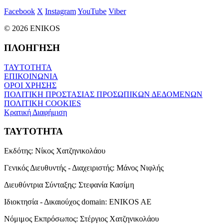
Facebook
X
Instagram
YouTube
Viber
© 2026 ENIKOS
ΠΛΟΗΓΗΣΗ
ΤΑΥΤΟΤΗΤΑ
ΕΠΙΚΟΙΝΩΝΙΑ
ΟΡΟΙ ΧΡΗΣΗΣ
ΠΟΛΙΤΙΚΗ ΠΡΟΣΤΑΣΙΑΣ ΠΡΟΣΩΠΙΚΩΝ ΔΕΔΟΜΕΝΩΝ
ΠΟΛΙΤΙΚΗ COOKIES
Κρατική Διαφήμιση
ΤΑΥΤΟΤΗΤΑ
Εκδότης:
Νίκος Χατζηνικολάου
Γενικός Διευθυντής - Διαχειριστής:
Μάνος Νιφλής
Διευθύντρια Σύνταξης:
Στεφανία Κασίμη
Ιδιοκτησία - Δικαιούχος domain:
ENIKOS AE
Νόμιμος Εκπρόσωπος:
Στέργιος Χατζηνικολάου