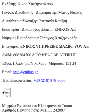
Εκδότης:
Νίκος Χατζηνικολάου
Γενικός Διευθυντής - Διαχειριστής:
Μάνος Νιφλής
Διευθύντρια Σύνταξης:
Στεφανία Κασίμη
Ιδιοκτησία - Δικαιούχος domain:
ENIKOS AE
Νόμιμος Εκπρόσωπος:
Στέργιος Χατζηνικολάου
Επωνυμία:
ΕΝΙΚΟΣ ΥΠΗΡΕΣΙΕΣ ΔΙΑΔΙΚΤΥΟΥ ΑΕ
ΑΦΜ:
800384700
ΔΟΥ:
ΚΕΦΟΔΕ ΑΤΤΙΚΗΣ
Έδρα:
Πλαστήρα Νικολάου, Μαρούσι, 151 24
Email:
info@enikos.gr
Τηλ. Επικοινωνίας:
+30 (210) 878-8006
Μητρώο Έντυπου και Ηλεκτρονικού Τύπου
Αριθμός Πιστοποίησης Μ.Η.Τ. 242097