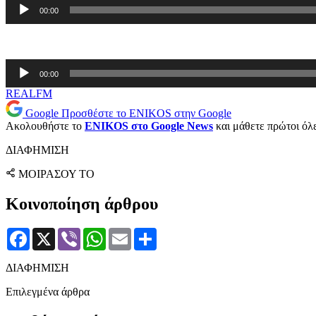
Πρόγραμμα
00:00
Αναπαραγωγής
Ήχου
Πρόγραμμα
00:00
Αναπαραγωγής
Ήχου
REALFM
Google
Προσθέστε το ENIKOS στην Google
Ακολουθήστε το
ENIKOS στο Google News
και μάθετε πρώτοι όλες
ΔΙΑΦΗΜΙΣΗ
ΜΟΙΡΑΣΟΥ ΤΟ
Κοινοποίηση άρθρου
Facebook
X
Viber
WhatsApp
Email
Μοιραστείτε
ΔΙΑΦΗΜΙΣΗ
Επιλεγμένα άρθρα