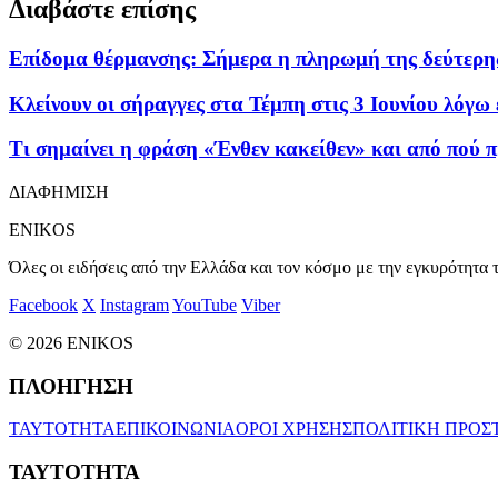
Διαβάστε επίσης
Επίδομα θέρμανσης: Σήμερα η πληρωμή της δεύτερης
Κλείνουν οι σήραγγες στα Τέμπη στις 3 Ιουνίου λόγω
Τι σημαίνει η φράση «Ένθεν κακείθεν» και από πού 
ΔΙΑΦΗΜΙΣΗ
ENIKOS
Όλες οι ειδήσεις από την Ελλάδα και τον κόσμο με την εγκυρότητα τ
Facebook
X
Instagram
YouTube
Viber
© 2026 ENIKOS
ΠΛΟΗΓΗΣΗ
ΤΑΥΤΟΤΗΤΑ
ΕΠΙΚΟΙΝΩΝΙΑ
ΟΡΟΙ ΧΡΗΣΗΣ
ΠΟΛΙΤΙΚΗ ΠΡΟΣ
ΤΑΥΤΟΤΗΤΑ