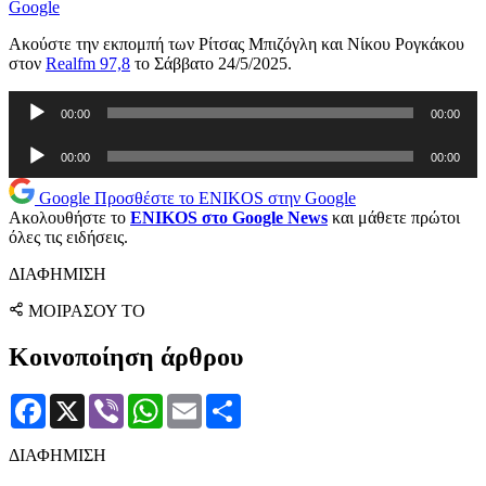
Google
Ακούστε την εκπομπή των Ρίτσας Μπιζόγλη και Νίκου Ρογκάκου
στον
Realfm 97,8
τo Σάββατο 24/5/2025.
Πρόγραμμα
00:00
00:00
Αναπαραγωγής
Ήχου
Πρόγραμμα
00:00
00:00
Αναπαραγωγής
Ήχου
Google
Προσθέστε το ENIKOS στην Google
Ακολουθήστε το
ENIKOS στο Google News
και μάθετε πρώτοι
όλες τις ειδήσεις.
ΔΙΑΦΗΜΙΣΗ
ΜΟΙΡΑΣΟΥ ΤΟ
Κοινοποίηση άρθρου
Facebook
X
Viber
WhatsApp
Email
Μοιραστείτε
ΔΙΑΦΗΜΙΣΗ