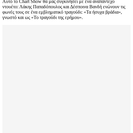
Αυτό το Chart Show θα μας συγκινήσει με ένα αναπάντεχο
ντουέτο: Λάκης Παπαδόπουλος και Δέσποινα Βανδή ενώνουν τις
φωνές τους σε ένα εμβληματικό τραγούδι: «Τα ήσυχα βράδια»,
γνωστό και ως «Το τραγούδι της ερήμου».