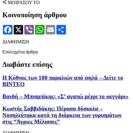
ΜΟΙΡΑΣΟΥ ΤΟ
Κοινοποίηση άρθρου
Facebook
X
Viber
WhatsApp
Email
Μοιραστείτε
ΔΙΑΦΗΜΙΣΗ
Επιλεγμένα άρθρα
Διαβάστε επίσης
Η Κύθνος των 100 παραλιών από ψηλά – Δείτε το
ΒΙΝΤΕΟ
Βανδή – Μπισμπίκης: «Σ’ αγαπώ μέχρι το φεγγάρι»
Κωστής Σαββιδάκης: Πέρασα δύσκολα –
Νοσηλεύτηκα κατά τη διάρκεια των γυρισμάτων
στις “Άγριες Μέλισσες”
ΔΙΑΦΗΜΙΣΗ