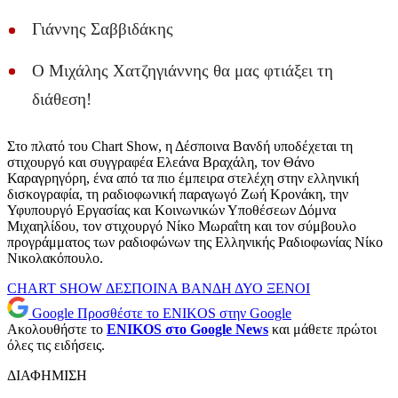
Γιάννης Σαββιδάκης
O Μιχάλης Χατζηγιάννης θα μας φτιάξει τη
διάθεση!
Στο πλατό του Chart Show, η Δέσποινα Βανδή υποδέχεται τη
στιχουργό και συγγραφέα Ελεάνα Βραχάλη, τον Θάνο
Καραγρηγόρη, ένα από τα πιο έμπειρα στελέχη στην ελληνική
δισκογραφία, τη ραδιοφωνική παραγωγό Ζωή Κρονάκη, την
Υφυπουργό Εργασίας και Κοινωνικών Υποθέσεων Δόμνα
Μιχαηλίδου, τον στιχουργό Νίκο Μωραΐτη και τον σύμβουλο
προγράμματος των ραδιοφώνων της Ελληνικής Ραδιοφωνίας Νίκο
Νικολακόπουλο.
CHART SHOW
ΔΕΣΠΟΙΝΑ ΒΑΝΔΗ
ΔΥΟ ΞΕΝΟΙ
Google
Προσθέστε το ENIKOS στην Google
Ακολουθήστε το
ENIKOS στο Google News
και μάθετε πρώτοι
όλες τις ειδήσεις.
ΔΙΑΦΗΜΙΣΗ