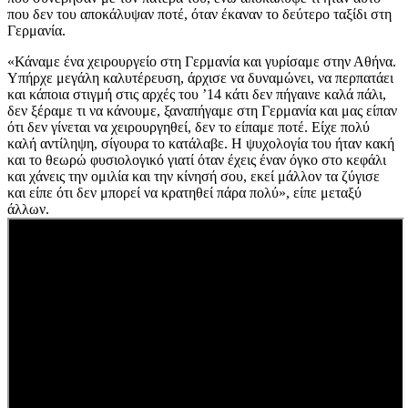
που δεν του αποκάλυψαν ποτέ, όταν έκαναν το δεύτερο ταξίδι στη
Γερμανία.
«Κάναμε ένα χειρουργείο στη Γερμανία και γυρίσαμε στην Αθήνα.
Υπήρχε μεγάλη καλυτέρευση, άρχισε να δυναμώνει, να περπατάει
και κάποια στιγμή στις αρχές του ’14 κάτι δεν πήγαινε καλά πάλι,
δεν ξέραμε τι να κάνουμε, ξαναπήγαμε στη Γερμανία και μας είπαν
ότι δεν γίνεται να χειρουργηθεί, δεν το είπαμε ποτέ. Είχε πολύ
καλή αντίληψη, σίγουρα το κατάλαβε. Η ψυχολογία του ήταν κακή
και το θεωρώ φυσιολογικό γιατί όταν έχεις έναν όγκο στο κεφάλι
και χάνεις την ομιλία και την κίνησή σου, εκεί μάλλον τα ζύγισε
και είπε ότι δεν μπορεί να κρατηθεί πάρα πολύ», είπε μεταξύ
άλλων.