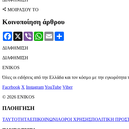
ΜΟΙΡΑΣΟΥ ΤΟ
Κοινοποίηση άρθρου
Facebook
X
Viber
WhatsApp
Email
Μοιραστείτε
ΔΙΑΦΗΜΙΣΗ
ΔΙΑΦΗΜΙΣΗ
ENIKOS
Όλες οι ειδήσεις από την Ελλάδα και τον κόσμο με την εγκυρότητα τ
Facebook
X
Instagram
YouTube
Viber
© 2026 ENIKOS
ΠΛΟΗΓΗΣΗ
ΤΑΥΤΟΤΗΤΑ
ΕΠΙΚΟΙΝΩΝΙΑ
ΟΡΟΙ ΧΡΗΣΗΣ
ΠΟΛΙΤΙΚΗ ΠΡΟΣ