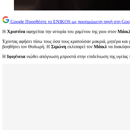
Google
Προσθέστε το ENIKOS ως προτιμώμενη πηγή στη Goo
Η
Χριστίνα
αφηγείται την ιστορία του χαμένου της γιου στον
Μάικ
Έχοντας αφήσει πίσω τους όσα τους κρατούσαν μακριά, μητέρα και 
βοηθήσει τον Θοδωρή. Η
Σιμώνη
εκλιπαρεί τον
Μάικλ
να διακόψου
Η
Ιφιγένεια
νιώθει απόγνωση μπροστά στην επιδείνωση της υγείας