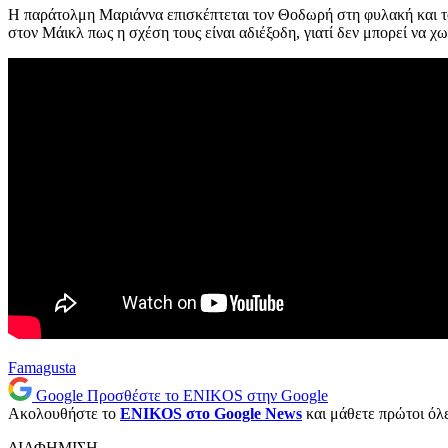
Η παράτολμη Μαριάννα επισκέπτεται τον Θοδωρή στη φυλακή και του
στον Μάικλ πως η σχέση τους είναι αδιέξοδη, γιατί δεν μπορεί να χω
Famagusta
Google
Προσθέστε το ENIKOS στην Google
Ακολουθήστε το
ENIKOS στο Google News
και μάθετε πρώτοι όλες
ΔΙΑΦΗΜΙΣΗ