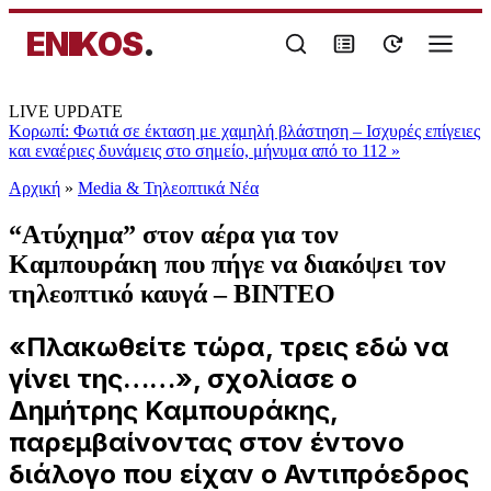
ENIKOS
.
LIVE UPDATE
Κορωπί: Φωτιά σε έκταση με χαμηλή βλάστηση – Ισχυρές επίγειες
και εναέριες δυνάμεις στο σημείο, μήνυμα από το 112
»
Αρχική
»
Media & Τηλεοπτικά Νέα
“Ατύχημα” στον αέρα για τον
Καμπουράκη που πήγε να διακόψει τον
τηλεοπτικό καυγά – ΒΙΝΤΕΟ
«Πλακωθείτε τώρα, τρεις εδώ να
γίνει της……», σχολίασε ο
Δημήτρης Καμπουράκης,
παρεμβαίνοντας στον έντονο
διάλογο που είχαν ο Αντιπρόεδρος