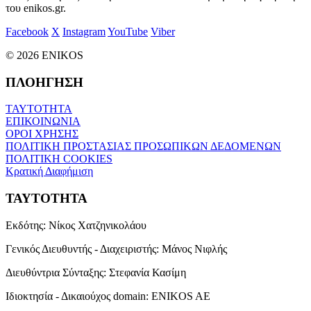
του enikos.gr.
Facebook
X
Instagram
YouTube
Viber
© 2026 ENIKOS
ΠΛΟΗΓΗΣΗ
ΤΑΥΤΟΤΗΤΑ
ΕΠΙΚΟΙΝΩΝΙΑ
ΟΡΟΙ ΧΡΗΣΗΣ
ΠΟΛΙΤΙΚΗ ΠΡΟΣΤΑΣΙΑΣ ΠΡΟΣΩΠΙΚΩΝ ΔΕΔΟΜΕΝΩΝ
ΠΟΛΙΤΙΚΗ COOKIES
Κρατική Διαφήμιση
ΤΑΥΤΟΤΗΤΑ
Εκδότης:
Νίκος Χατζηνικολάου
Γενικός Διευθυντής - Διαχειριστής:
Μάνος Νιφλής
Διευθύντρια Σύνταξης:
Στεφανία Κασίμη
Ιδιοκτησία - Δικαιούχος domain:
ENIKOS AE