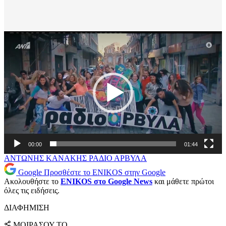
Πρόγραμμα
Αναπαραγωγής
Βίντεο
00:00
01:44
ΑΝΤΩΝΗΣ ΚΑΝΑΚΗΣ
ΡΑΔΙΟ ΑΡΒΥΛΑ
Google
Προσθέστε το ENIKOS στην Google
Ακολουθήστε το
ENIKOS στο Google News
και μάθετε πρώτοι
όλες τις ειδήσεις.
ΔΙΑΦΗΜΙΣΗ
ΜΟΙΡΑΣΟΥ ΤΟ