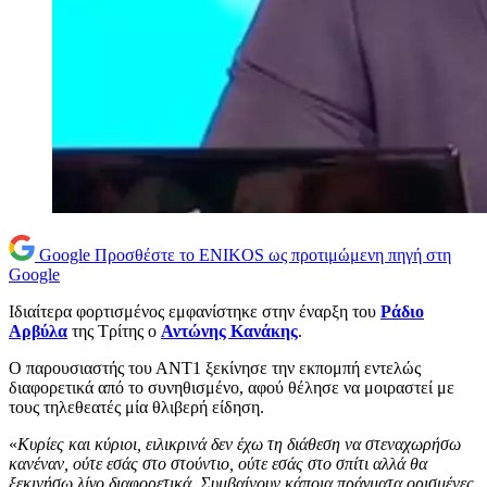
Google
Προσθέστε το ENIKOS ως προτιμώμενη πηγή στη
Google
Ιδιαίτερα φορτισμένος εμφανίστηκε στην έναρξη του
Ράδιο
Αρβύλα
της Τρίτης ο
Αντώνης Κανάκης
.
Ο παρουσιαστής του ΑΝΤ1 ξεκίνησε την εκπομπή εντελώς
διαφορετικά από το συνηθισμένο, αφού θέλησε να μοιραστεί με
τους τηλεθεατές μία θλιβερή είδηση.
«
Κυρίες και κύριοι, ειλικρινά δεν έχω τη διάθεση να στεναχωρήσω
κανέναν, ούτε εσάς στο στούντιο, ούτε εσάς στο σπίτι αλλά θα
ξεκινήσω λίγο διαφορετικά. Συμβαίνουν κάποια πράγματα ορισμένες