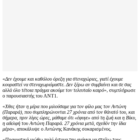
«
Δεν έχουμε και καθόλου όρεξη για στεναχώριες, γιατί έχουμε
κουραστεί να στεναχωριόμαστε. Δεν ξέρω αν συμβαίνει και σε σας
αλλά όλο τέτοια πράγμα ακούμε τον τελευταίο καιρό
», συμπλήρωσε
ο παρουσιαστής του ΑΝΤ1.
«
Χθες ήταν η μέρα που μιλούσαμε για τον φίλο μας τον Αντώνη
(Παραρά), που συμπληρώνονται 27 χρόνια από τον θάνατό του, και
σήμερα, πριν λίγες ώρες, μάθαμε ότι «έφυγε» από τη ζωή και η Βίκυ,
η αδελφή του Αντώνη Παραρά. 27 χρόνια μετά, σχεδόν την ίδια
μέρα
», αποκάλυψε ο Αντώνης Κανάκης σοκαρισμένος.
«
Πραγματικά νιώθω πολύ έντονα την ανάγκη να στείλω τους