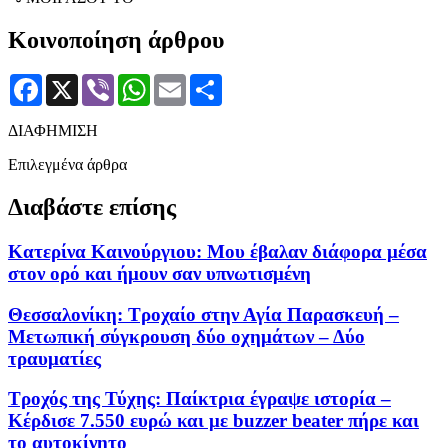
Κοινοποίηση άρθρου
Facebook
X
Viber
WhatsApp
Email
Μοιραστείτε
ΔΙΑΦΗΜΙΣΗ
Επιλεγμένα άρθρα
Διαβάστε επίσης
Κατερίνα Καινούργιου: Μου έβαλαν διάφορα μέσα
στον ορό και ήμουν σαν υπνωτισμένη
Θεσσαλονίκη: Τροχαίο στην Αγία Παρασκευή –
Μετωπική σύγκρουση δύο οχημάτων – Δύο
τραυματίες
Τροχός της Τύχης: Παίκτρια έγραψε ιστορία –
Κέρδισε 7.550 ευρώ και με buzzer beater πήρε και
το αυτοκίνητο