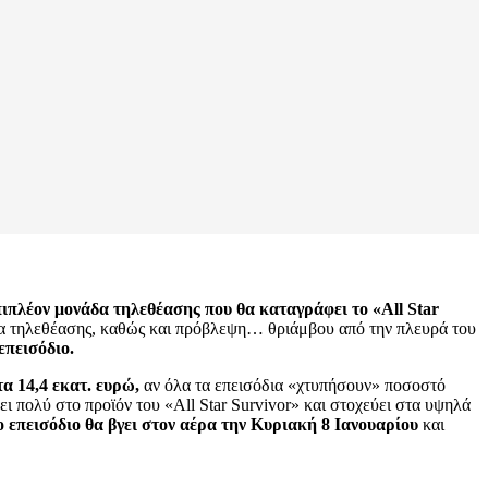
πιπλέον μονάδα τηλεθέασης που θα καταγράφει το «All Star
ήτρα τηλεθέασης, καθώς και πρόβλεψη… θριάμβου από την πλευρά του
επεισόδιο.
τα 14,4 εκατ. ευρώ,
αν όλα τα επεισόδια «χτυπήσουν» ποσοστό
ι πολύ στο προϊόν του «All Star Survivor» και στοχεύει στα υψηλά
 επεισόδιο θα βγει στον αέρα την Κυριακή 8 Ιανουαρίου
και