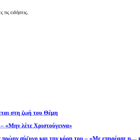
 τις ειδήσεις.
εται στη ζωή του Θέμη
 – «Μην λέτε Χριστούγεννα»
ν πρώην σύζυγο και την κόρη του – «Με επηρέασε η… 