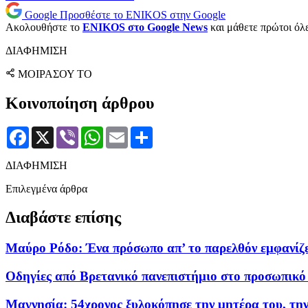
Google
Προσθέστε το ENIKOS στην Google
Ακολουθήστε το
ENIKOS στο Google News
και μάθετε πρώτοι όλες
ΔΙΑΦΗΜΙΣΗ
ΜΟΙΡΑΣΟΥ ΤΟ
Κοινοποίηση άρθρου
Facebook
X
Viber
WhatsApp
Email
Μοιραστείτε
ΔΙΑΦΗΜΙΣΗ
Επιλεγμένα άρθρα
Διαβάστε επίσης
Μαύρο Ρόδο: Ένα πρόσωπο απ’ το παρελθόν εμφανίζ
Οδηγίες από Βρετανικό πανεπιστήμιο στο προσωπικό
Μαγνησία: 54χρονος ξυλοκόπησε την μητέρα του, τη