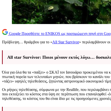
Google
Προσθέστε το ENIKOS ως προτιμώμενη πηγή στη Goo
Πρόβλεψη… θριάμβου για το «
All Star Survivor
» περιλαμβάνουν οι
All star Survivor: Ποιοι μένουν εκτός λόγω… δυσκολ
Όλα για όλα θα τα «παίξει» ο ΣΚΑΪ τον Ιανουάριο προκειμένου να κερ
πτωτική πορεία των τελευταίων μηνών, που βρίσκουν το κανάλι του 
«τάζει» υψηλές τηλεθεάσεις, ζητώντας αστρονομικό οικονομικό τίμ
Οι ρήτρες τηλεθέασης, σύμφωνα με την Reallife, που περιλαμβάνει
που εκτοξεύει το κόστος στα ύψη σε περίπτωση που επαναληφθεί -έσ
τηλεθέασης, το κόστος του θα είναι ίδιο με τις προηγούμενες χρονιέ