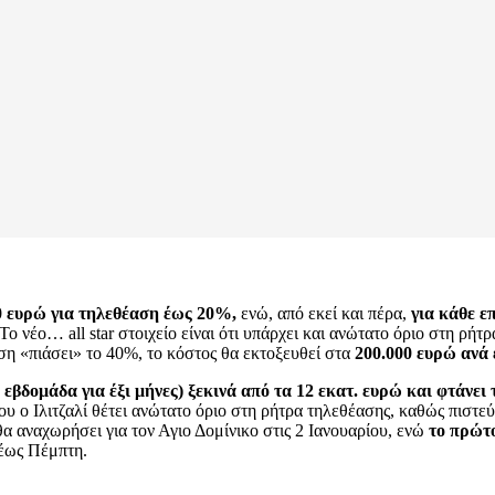
0 ευρώ για τηλεθέαση έως 20%,
ενώ, από εκεί και πέρα,
για κάθε ε
Το νέο… all star στοιχείο είναι ότι υπάρχει και ανώτατο όριο στη ρ
η «πιάσει» το 40%, το κόστος θα εκτοξευθεί στα
200.000 ευρώ ανά 
 εβδομάδα για έξι μήνες) ξεκινά από τα 12 εκατ. ευρώ και φτάνει 
 ο Ιλιτζαλί θέτει ανώτατο όριο στη ρήτρα τηλεθέασης, καθώς πιστεύε
θα αναχωρήσει για τον Αγιο Δομίνικο στις 2 Ιανουαρίου, ενώ
το πρώτο
 έως Πέμπτη.