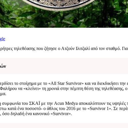
gle
 ρήτρες τηλεθέασης που ζήτησε ο Ατζούν Ιλιτζαλί από τον σταθμό. Γι
ιών
δίσει το στοίχημα με το «All Star Survivor» και να διεκδικήσει την 
Φαλήρου να «κλείνει» τη χρονιά στην πέμπτη θέση της τηλεθέασης, ο 
ημα.
 η συμφωνία του ΣΚΑΪ με την Acun Medya αποκαλύπτουν τις υψηλές πρ
τω κατά ένα ποσοστό- ο άθλος του 2016 με το «Survivor 1». Σε περί
ς, όσο δηλαδή ένα κανονικό «Survivor».