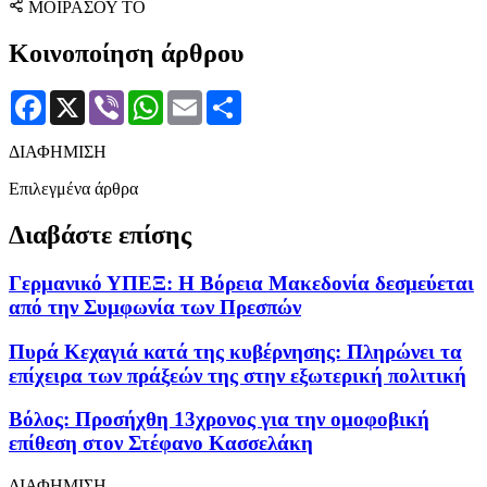
ΜΟΙΡΑΣΟΥ ΤΟ
Κοινοποίηση άρθρου
Facebook
X
Viber
WhatsApp
Email
Μοιραστείτε
ΔΙΑΦΗΜΙΣΗ
Επιλεγμένα άρθρα
Διαβάστε επίσης
Γερμανικό ΥΠΕΞ: Η Βόρεια Μακεδονία δεσμεύεται
από την Συμφωνία των Πρεσπών
Πυρά Κεχαγιά κατά της κυβέρνησης: Πληρώνει τα
επίχειρα των πράξεών της στην εξωτερική πολιτική
Bόλος: Προσήχθη 13χρονος για την ομοφοβική
επίθεση στον Στέφανο Κασσελάκη
ΔΙΑΦΗΜΙΣΗ